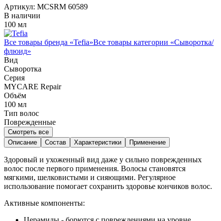
Артикул:
MCSRM 60589
В наличии
100 мл
Все товары бренда «
Tefia
»
Все товары категории «
Сыворотка/
флюид
»
Вид
Сыворотка
Серия
MYCARE Repair
Объём
100
мл
Тип волос
Поврежденные
Смотреть все
Описание
Состав
Характеристики
Применение
Здоровый и ухоженный вид даже у сильно поврежденных
волос после первого применения. Волосы становятся
мягкими, шелковистыми и сияющими. Регулярное
использование помогает сохранить здоровье кончиков волос.
Активные компоненты:
Церамиды - борются с повреждениями на уровне