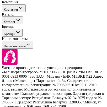
Компания
Компания
Каталог
События
Каталог
Покупателю
Бренды
Профессиональные средства для окрашивания волос
Бренды
Сервисные средства
Наши контакты
Уход
Tefia
Стайлинг
Наши контакты
Concept
Брови и ресницы
Kezy
Барберинг
Barex
Наборы
Sim Sensitive
Расходные материалы
+ 375 44 7233514
Kebren
Частное производственное унитарное предприятие
Selective Professional
«БелЭнергоПрогресс» УНП 790680516 р/с BY29MTBK 3012
+ 375 29 1649505
White Line
0001 0933 0006 4830 ЗАО «МТБанк» БИК MTBKBY22 Адрес
банка: г.Минск, пр-т Партизанский, 6а. Свидетельство о
info@krasabel.by
государственной регистрации № 790680516 от 03.11.2010
года, выдано Могилевским областным исполнительным
комитетом Главного управления юстиции. Зарегистрирован в
Офис: г. Минск, ул. Тимирязева 65Б, офис 1509
Торговом реестре Республики Беларусь 02.04.2025 года за №
745857. Юр.адрес: Республика Беларусь, 220035, г.Минск, ул.
Склад: г. Минск, ул. Домбровская, 15
Тимирязева, д. 65Б, пом. 169, каб. 1509