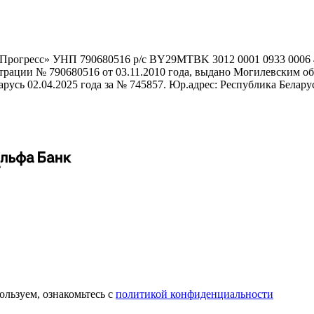
гоПрогресс» УНП 790680516 р/с BY29MTBK 3012 0001 0933 000
истрации № 790680516 от 03.11.2010 года, выдано Могилевским
сь 02.04.2025 года за № 745857. Юр.адрес: Республика Беларусь,
пользуем, ознакомьтесь с
политикой конфиденциальности