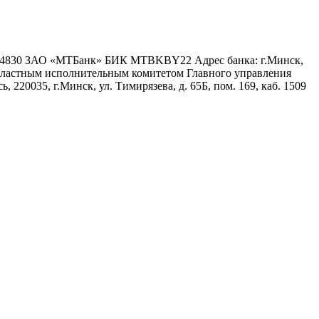
6 4830 ЗАО «МТБанк» БИК MTBKBY22 Адрес банка: г.Минск,
 областным исполнительным комитетом Главного управления
 220035, г.Минск, ул. Тимирязева, д. 65Б, пом. 169, каб. 1509