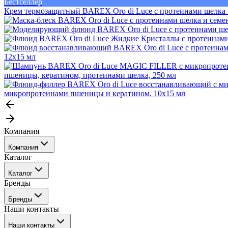
Бестселлер
Крем термозащитный BAREX Oro di Luce с протеинами шелка и
12х15 мл
пшеницы, кератином, протеинами шелка, 250 мл
микропротеинами пшеницы и кератином, 10х15 мл
Компания
Компания
Каталог
События
Каталог
Покупателю
Бренды
Профессиональные средства для окрашивания волос
Бренды
Сервисные средства
Наши контакты
Уход
Tefia
Стайлинг
Наши контакты
Concept
Брови и ресницы