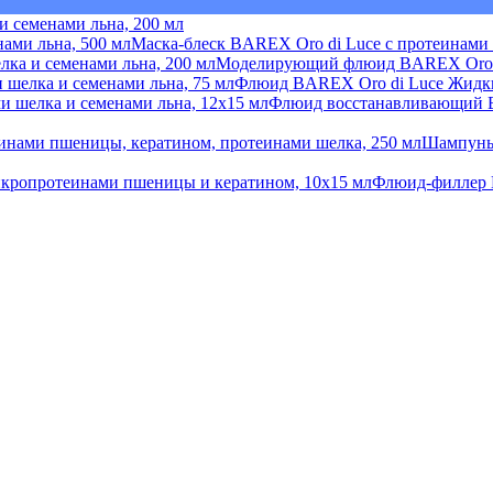
 семенами льна, 200 мл
Маска-блеск BAREX Oro di Luce с протеинами 
Моделирующий флюид BAREX Oro di 
Флюид BAREX Oro di Luce Жидкие
Флюид восстанавливающий BA
Шампунь
Флюид-филлер 