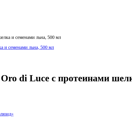
лка и семенами льна, 500 мл
o di Luce с протеинами шелка
флюид
»