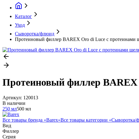
Каталог
Уход
Сыворотка/флюид
Протеиновый филлер BAREX Oro di Luce с протеинами ше
Протеиновый филлер BAREX Or
Артикул:
120013
В наличии
250 мл
500 мл
Все товары бренда «
Barex
»
Все товары категории «
Сыворотка/
Вид
Филлер
Серия