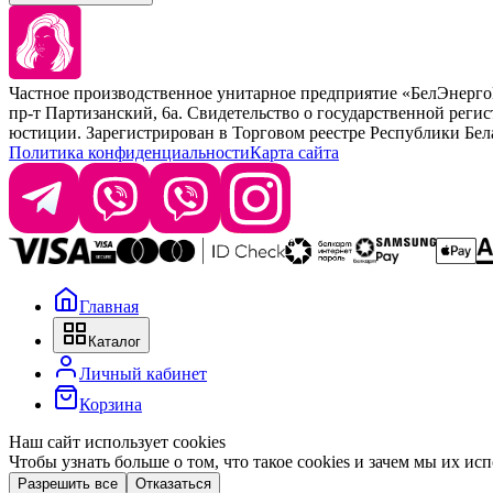
Kezy
Барберинг
Barex
Наборы
Sim Sensitive
Расходные материалы
+ 375 44 7233514
Kebren
Частное производственное унитарное предприятие «БелЭнер
Selective Professional
пр-т Партизанский, 6а. Свидетельство о государственной рег
+ 375 29 1649505
White Line
юстиции. Зарегистрирован в Торговом реестре Республики Белару
Политика конфиденциальности
Карта сайта
info@krasabel.by
Офис: г. Минск, ул. Тимирязева 65Б, офис 1509
Склад: г. Минск, ул. Домбровская, 15
Главная
Время работы: пн–чт 9:00–17:30, пт 9:00–17:00
Каталог
Личный кабинет
Корзина
Наш сайт использует cookies
Чтобы узнать больше о том, что такое cookies и зачем мы их ис
Разрешить все
Отказаться