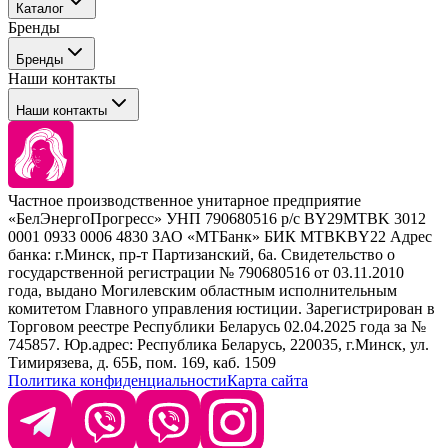
Каталог
Покупателю
Бренды
Профессиональные средства для окрашивания волос
Бренды
Сервисные средства
Наши контакты
Уход
Tefia
Стайлинг
Наши контакты
Concept
Брови и ресницы
Kezy
Барберинг
Barex
Наборы
Sim Sensitive
Расходные материалы
+ 375 44 7233514
Kebren
Частное производственное унитарное предприятие
Selective Professional
«БелЭнергоПрогресс» УНП 790680516 р/с BY29MTBK 3012
+ 375 29 1649505
White Line
0001 0933 0006 4830 ЗАО «МТБанк» БИК MTBKBY22 Адрес
банка: г.Минск, пр-т Партизанский, 6а. Свидетельство о
info@krasabel.by
государственной регистрации № 790680516 от 03.11.2010
года, выдано Могилевским областным исполнительным
комитетом Главного управления юстиции. Зарегистрирован в
Офис: г. Минск, ул. Тимирязева 65Б, офис 1509
Торговом реестре Республики Беларусь 02.04.2025 года за №
745857. Юр.адрес: Республика Беларусь, 220035, г.Минск, ул.
Склад: г. Минск, ул. Домбровская, 15
Тимирязева, д. 65Б, пом. 169, каб. 1509
Политика конфиденциальности
Карта сайта
Время работы: пн–чт 9:00–17:30, пт 9:00–17:00