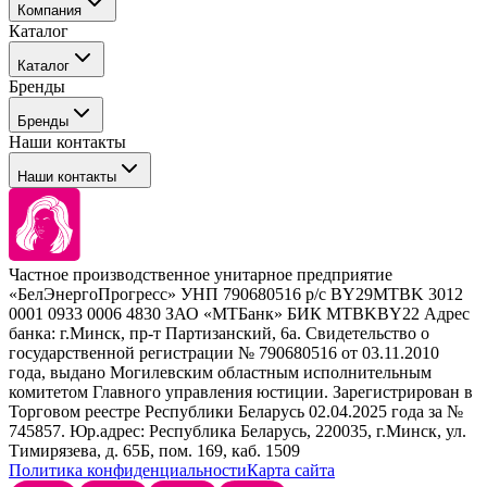
Компания
Каталог
События
Каталог
Покупателю
Бренды
Профессиональные средства для окрашивания волос
Бренды
Сервисные средства
Наши контакты
Уход
Tefia
Стайлинг
Наши контакты
Concept
Брови и ресницы
Kezy
Барберинг
Barex
Наборы
Sim Sensitive
Расходные материалы
+ 375 44 7233514
Kebren
Частное производственное унитарное предприятие
Selective Professional
«БелЭнергоПрогресс» УНП 790680516 р/с BY29MTBK 3012
+ 375 29 1649505
White Line
0001 0933 0006 4830 ЗАО «МТБанк» БИК MTBKBY22 Адрес
банка: г.Минск, пр-т Партизанский, 6а. Свидетельство о
info@krasabel.by
государственной регистрации № 790680516 от 03.11.2010
года, выдано Могилевским областным исполнительным
комитетом Главного управления юстиции. Зарегистрирован в
Офис: г. Минск, ул. Тимирязева 65Б, офис 1509
Торговом реестре Республики Беларусь 02.04.2025 года за №
745857. Юр.адрес: Республика Беларусь, 220035, г.Минск, ул.
Склад: г. Минск, ул. Домбровская, 15
Тимирязева, д. 65Б, пом. 169, каб. 1509
Политика конфиденциальности
Карта сайта