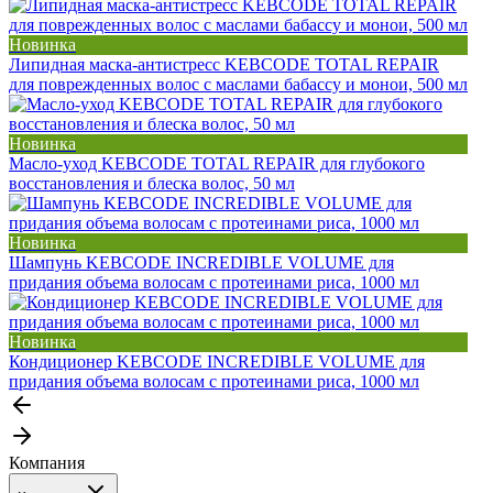
Новинка
Липидная маска-антистресс KEBCODE TOTAL REPAIR
для поврежденных волос с маслами бабассу и монои, 500 мл
Новинка
Масло-уход KEBCODE TOTAL REPAIR для глубокого
восстановления и блеска волос, 50 мл
Новинка
Шампунь KEBCODE INCREDIBLE VOLUME для
придания объема волосам с протеинами риса, 1000 мл
Новинка
Кондиционер KEBCODE INCREDIBLE VOLUME для
придания объема волосам с протеинами риса, 1000 мл
Компания