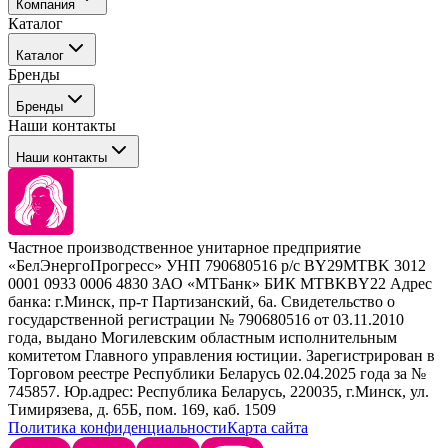
Компания
Каталог
События
Каталог
Покупателю
Бренды
Профессиональные средства для окрашивания волос
Бренды
Сервисные средства
Наши контакты
Уход
Tefia
Стайлинг
Наши контакты
Concept
Брови и ресницы
Kezy
Барберинг
Barex
Наборы
Sim Sensitive
Расходные материалы
+ 375 44 7233514
Kebren
Частное производственное унитарное предприятие
Selective Professional
«БелЭнергоПрогресс» УНП 790680516 р/с BY29MTBK 3012
+ 375 29 1649505
White Line
0001 0933 0006 4830 ЗАО «МТБанк» БИК MTBKBY22 Адрес
банка: г.Минск, пр-т Партизанский, 6а. Свидетельство о
info@krasabel.by
государственной регистрации № 790680516 от 03.11.2010
года, выдано Могилевским областным исполнительным
комитетом Главного управления юстиции. Зарегистрирован в
Офис: г. Минск, ул. Тимирязева 65Б, офис 1509
Торговом реестре Республики Беларусь 02.04.2025 года за №
745857. Юр.адрес: Республика Беларусь, 220035, г.Минск, ул.
Склад: г. Минск, ул. Домбровская, 15
Тимирязева, д. 65Б, пом. 169, каб. 1509
Политика конфиденциальности
Карта сайта