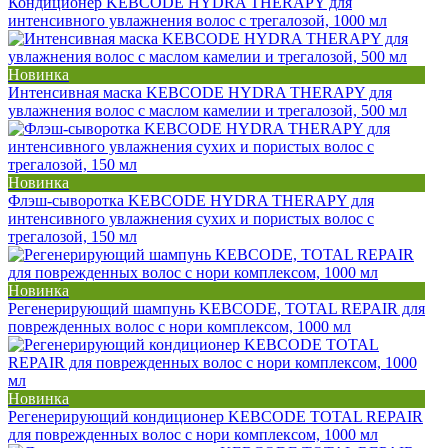
Кондиционер KEBCODE HYDRA THERAPY для
интенсивного увлажнения волос с трегалозой, 1000 мл
Новинка
Интенсивная маска KEBCODE HYDRA THERAPY для
увлажнения волос с маслом камелии и трегалозой, 500 мл
Новинка
Флэш-сыворотка KEBCODE HYDRA THERAPY для
интенсивного увлажнения сухих и пористых волос с
трегалозой, 150 мл
Новинка
Регенерирующий шампунь KEBCODE, TOTAL REPAIR для
поврежденных волос с нори комплексом, 1000 мл
Новинка
Регенерирующий кондиционер KEBCODE TOTAL REPAIR
для поврежденных волос с нори комплексом, 1000 мл