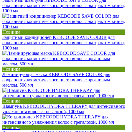
Защитный шампунь KEBCODE SAVE COLOR для
сохранения косметического цвета волос с экстрактом киноа,
1000 мл
Новинка
Защитный кондиционер KEBCODE SAVE COLOR для
сохранения косметического цвета волос с экстрактом киноа,
1000 мл
Новинка
Ламинирующая маска KEBCODE SAVE COLOR для
сохранения косметического цвета волос с аргановым
маслом, 500 мл
Новинка
Шампунь KEBCODE HYDRA THERAPY для интенсивного
увлажнения волос с трегалозой, 1000 мл
Новинка