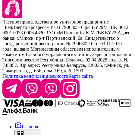
Kezy
Барберинг
Barex
Наборы
Sim Sensitive
Расходные материалы
+ 375 44 7233514
Kebren
Частное производственное унитарное предприятие
Selective Professional
«БелЭнергоПрогресс» УНП 790680516 р/с BY29MTBK 3012
+ 375 29 1649505
White Line
0001 0933 0006 4830 ЗАО «МТБанк» БИК MTBKBY22 Адрес
банка: г.Минск, пр-т Партизанский, 6а. Свидетельство о
info@krasabel.by
государственной регистрации № 790680516 от 03.11.2010
года, выдано Могилевским областным исполнительным
комитетом Главного управления юстиции. Зарегистрирован в
Офис: г. Минск, ул. Тимирязева 65Б, офис 1509
Торговом реестре Республики Беларусь 02.04.2025 года за №
745857. Юр.адрес: Республика Беларусь, 220035, г.Минск, ул.
Склад: г. Минск, ул. Домбровская, 15
Тимирязева, д. 65Б, пом. 169, каб. 1509
Политика конфиденциальности
Карта сайта
Время работы: пн–чт 9:00–17:30, пт 9:00–17:00
Главная