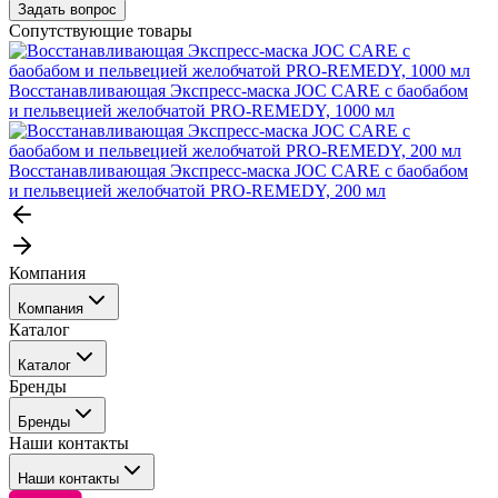
Задать вопрос
Сопутствующие товары
Восстанавливающая Экспресс-маска JOC CARE с баобабом
и пельвецией желобчатой PRO-REMEDY, 1000 мл
Восстанавливающая Экспресс-маска JOC CARE с баобабом
и пельвецией желобчатой PRO-REMEDY, 200 мл
Компания
Компания
Каталог
События
Каталог
Покупателю
Бренды
Профессиональные средства для окрашивания волос
Бренды
Сервисные средства
Наши контакты
Уход
Tefia
Стайлинг
Наши контакты
Concept
Брови и ресницы