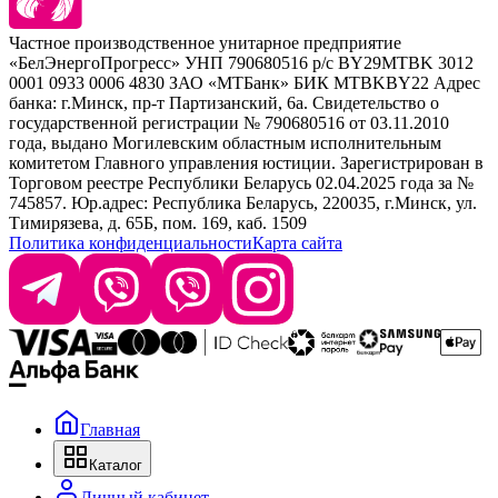
Sim Sensitive
Расходные материалы
+ 375 44 7233514
Kebren
Частное производственное унитарное предприятие
Selective Professional
«БелЭнергоПрогресс» УНП 790680516 р/с BY29MTBK 3012
+ 375 29 1649505
White Line
0001 0933 0006 4830 ЗАО «МТБанк» БИК MTBKBY22 Адрес
банка: г.Минск, пр-т Партизанский, 6а. Свидетельство о
info@krasabel.by
государственной регистрации № 790680516 от 03.11.2010
года, выдано Могилевским областным исполнительным
комитетом Главного управления юстиции. Зарегистрирован в
Офис: г. Минск, ул. Тимирязева 65Б, офис 1509
Торговом реестре Республики Беларусь 02.04.2025 года за №
745857. Юр.адрес: Республика Беларусь, 220035, г.Минск, ул.
Склад: г. Минск, ул. Домбровская, 15
Тимирязева, д. 65Б, пом. 169, каб. 1509
Политика конфиденциальности
Карта сайта
Время работы: пн–чт 9:00–17:30, пт 9:00–17:00
Главная
Каталог
Личный кабинет