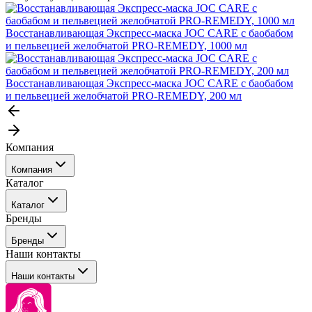
Восстанавливающая Экспресс-маска JOC CARE с баобабом
и пельвецией желобчатой PRO-REMEDY, 1000 мл
Восстанавливающая Экспресс-маска JOC CARE с баобабом
и пельвецией желобчатой PRO-REMEDY, 200 мл
Компания
Компания
Каталог
События
Каталог
Покупателю
Бренды
Профессиональные средства для окрашивания волос
Бренды
Сервисные средства
Наши контакты
Уход
Tefia
Стайлинг
Наши контакты
Concept
Брови и ресницы
Kezy
Барберинг
Barex
Наборы