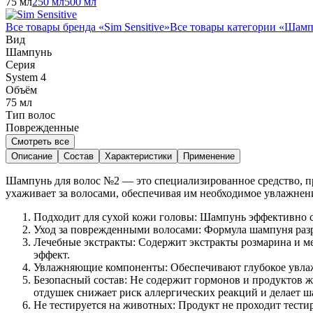
75 мл
250 мл
500 мл
Все товары бренда «
Sim Sensitive
»
Все товары категории «
Шамп
Вид
Шампунь
Серия
System 4
Объём
75
мл
Тип волос
Поврежденные
Смотреть все
Описание
Состав
Характеристики
Применение
Шампунь для волос №2 — это специализированное средство, пр
ухаживает за волосами, обеспечивая им необходимое увлажнени
Подходит для сухой кожи головы: Шампунь эффективно сп
Уход за поврежденными волосами: Формула шампуня разр
Лечебные экстракты: Содержит экстракты розмарина и м
эффект.
Увлажняющие компоненты: Обеспечивают глубокое увлаж
Безопасный состав: Не содержит гормонов и продуктов 
отдушек снижает риск аллергических реакций и делает ш
Не тестируется на животных: Продукт не проходит тести