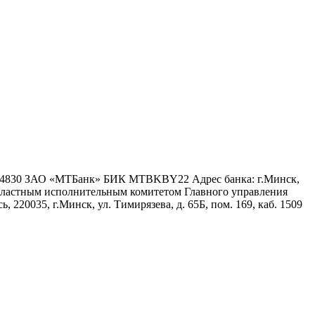
6 4830 ЗАО «МТБанк» БИК MTBKBY22 Адрес банка: г.Минск,
 областным исполнительным комитетом Главного управления
 220035, г.Минск, ул. Тимирязева, д. 65Б, пом. 169, каб. 1509