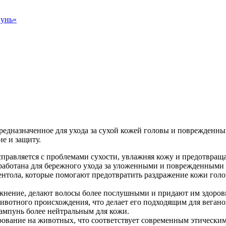
унь
»
едназначенное для ухода за сухой кожей головы и поврежденны
е и защиту.
равляется с проблемами сухости, увлажняя кожу и предотвраща
аботана для бережного ухода за уложенными и поврежденными во
ентола, которые помогают предотвратить раздражение кожи голо
нение, делают волосы более послушными и придают им здоров
животного происхождения, что делает его подходящим для веган
ампунь более нейтральным для кожи.
рование на животных, что соответствует современным этическим