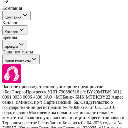
Компания
Компания
Каталог
События
Каталог
Покупателю
Бренды
Профессиональные средства для окрашивания волос
Бренды
Сервисные средства
Наши контакты
Уход
Tefia
Стайлинг
Наши контакты
Concept
Брови и ресницы
Kezy
Барберинг
Barex
Наборы
Sim Sensitive
Расходные материалы
+ 375 44 7233514
Kebren
Частное производственное унитарное предприятие
Selective Professional
«БелЭнергоПрогресс» УНП 790680516 р/с BY29MTBK 3012
+ 375 29 1649505
White Line
0001 0933 0006 4830 ЗАО «МТБанк» БИК MTBKBY22 Адрес
банка: г.Минск, пр-т Партизанский, 6а. Свидетельство о
info@krasabel.by
государственной регистрации № 790680516 от 03.11.2010
года, выдано Могилевским областным исполнительным
комитетом Главного управления юстиции. Зарегистрирован в
Офис: г. Минск, ул. Тимирязева 65Б, офис 1509
Торговом реестре Республики Беларусь 02.04.2025 года за №
745857. Юр.адрес: Республика Беларусь, 220035, г.Минск, ул.