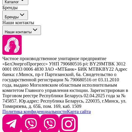
Каталог
Покупателю
Бренды
Профессиональные средства для окрашивания волос
Бренды
Сервисные средства
Наши контакты
Уход
Tefia
Стайлинг
Наши контакты
Concept
Брови и ресницы
Kezy
Барберинг
Barex
Наборы
Sim Sensitive
Расходные материалы
+ 375 44 7233514
Kebren
Частное производственное унитарное предприятие
Selective Professional
«БелЭнергоПрогресс» УНП 790680516 р/с BY29MTBK 3012
+ 375 29 1649505
White Line
0001 0933 0006 4830 ЗАО «МТБанк» БИК MTBKBY22 Адрес
банка: г.Минск, пр-т Партизанский, 6а. Свидетельство о
info@krasabel.by
государственной регистрации № 790680516 от 03.11.2010
года, выдано Могилевским областным исполнительным
комитетом Главного управления юстиции. Зарегистрирован в
Офис: г. Минск, ул. Тимирязева 65Б, офис 1509
Торговом реестре Республики Беларусь 02.04.2025 года за №
745857. Юр.адрес: Республика Беларусь, 220035, г.Минск, ул.
Склад: г. Минск, ул. Домбровская, 15
Тимирязева, д. 65Б, пом. 169, каб. 1509
Политика конфиденциальности
Карта сайта
Время работы: пн–чт 9:00–17:30, пт 9:00–17:00