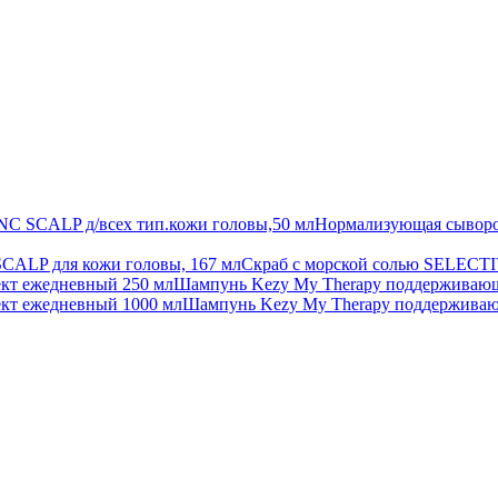
Нормализующая сывор
Скраб с морской солью SELECT
Шампунь Kezy My Therapy поддерживающ
Шампунь Kezy My Therapy поддерживаю