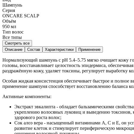
Шампунь
Серия
ONCARE SCALP
Объём
950
мл
Тип волос
Все типы
Смотреть все
Описание
Состав
Характеристики
Применение
Нормализующий шампунь с pH 5.4–5.75 мягко очищает кожу гол
головы, восстанавливает целостность эпидермиса, обеспечива
раздражённую кожу, удаляет токсины, регулирует выработку к
Особая жидкая консистенция обеспечивает быстрое и полное 
применение шампуня способствует восстановлению баланса ко
Активные компоненты:
Экстракт эвкалипта - обладает бальзамическими свойст
укреплению волосяных луковиц и выведению токсинов, к
здорового роста волос;
Сок алоэ вера - насыщенный витаминами А, С и Е, он ус
развитие клеток и стимулирует периферическую микроци
очищения волосяной луковицы.