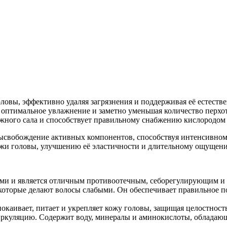
овы, эффективно удаляя загрязнения и поддерживая её естеств
я оптимальное увлажнение и заметно уменьшая количество перхот
ожного сала и способствует правильному снабжению кислородом 
высвобождение активных компонентов, способствуя интенсивно
жи головы, улучшению её эластичности и длительному ощущени
вами и является отличным противоотечным, себорегулирующим и
оторые делают волосы слабыми. Он обеспечивает правильное по
покаивает, питает и укрепляет кожу головы, защищая целостност
ркуляцию. Содержит воду, минералы и аминокислоты, обладающ