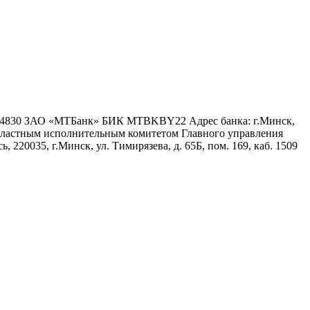
6 4830 ЗАО «МТБанк» БИК MTBKBY22 Адрес банка: г.Минск,
 областным исполнительным комитетом Главного управления
 220035, г.Минск, ул. Тимирязева, д. 65Б, пом. 169, каб. 1509