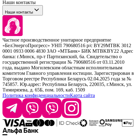
Наши контакты
Уход
Tefia
Стайлинг
Наши контакты
Concept
Брови и ресницы
Kezy
Барберинг
Barex
Наборы
Sim Sensitive
Расходные материалы
+ 375 44 7233514
Kebren
Частное производственное унитарное предприятие
Selective Professional
«БелЭнергоПрогресс» УНП 790680516 р/с BY29MTBK 3012
+ 375 29 1649505
White Line
0001 0933 0006 4830 ЗАО «МТБанк» БИК MTBKBY22 Адрес
банка: г.Минск, пр-т Партизанский, 6а. Свидетельство о
info@krasabel.by
государственной регистрации № 790680516 от 03.11.2010
года, выдано Могилевским областным исполнительным
комитетом Главного управления юстиции. Зарегистрирован в
Офис: г. Минск, ул. Тимирязева 65Б, офис 1509
Торговом реестре Республики Беларусь 02.04.2025 года за №
745857. Юр.адрес: Республика Беларусь, 220035, г.Минск, ул.
Склад: г. Минск, ул. Домбровская, 15
Тимирязева, д. 65Б, пом. 169, каб. 1509
Политика конфиденциальности
Карта сайта
Время работы: пн–чт 9:00–17:30, пт 9:00–17:00