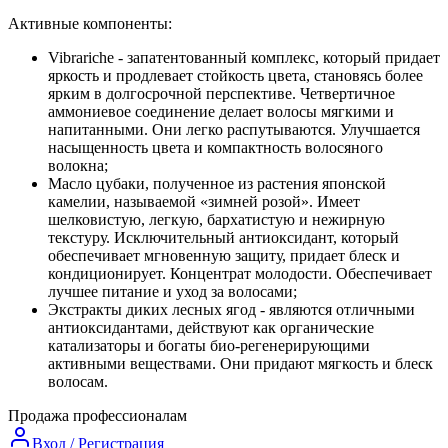
Активные компоненты:
Vibrariche - запатентованный комплекс, который придает
яркость и продлевает стойкость цвета, становясь более
ярким в долгосрочной перспективе. Четвертичное
аммониевое соединение делает волосы мягкими и
напитанными. Они легко распутываются. Улучшается
насыщенность цвета и компактность волосяного
волокна;
Масло цубаки, полученное из растения японской
камелии, называемой «зимней розой». Имеет
шелковистую, легкую, бархатистую и нежирную
текстуру. Исключительный антиоксидант, который
обеспечивает мгновенную защиту, придает блеск и
кондиционирует. Концентрат молодости. Обеспечивает
лучшее питание и уход за волосами;
Экстракты диких лесных ягод - являются отличными
антиоксидантами, действуют как органические
катализаторы и богаты био-регенерирующими
активными веществами. Они придают мягкость и блеск
волосам.
Продажа профессионалам
Вход / Регистрация