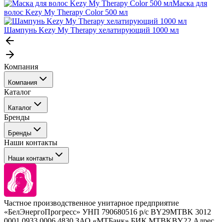
Маска для
волос Kezy My Therapy Color 500 мл
Шампунь Kezy My Therapy хелатирующий 1000 мл
Компания
Компания
Каталог
События
Каталог
Покупателю
Бренды
Профессиональные средства для окрашивания волос
Бренды
Сервисные средства
Наши контакты
Уход
Tefia
Стайлинг
Наши контакты
Concept
Брови и ресницы
Kezy
Барберинг
Barex
Наборы
Sim Sensitive
Расходные материалы
+ 375 44 7233514
Kebren
Частное производственное унитарное предприятие
Selective Professional
«БелЭнергоПрогресс» УНП 790680516 р/с BY29MTBK 3012
+ 375 29 1649505
White Line
0001 0933 0006 4830 ЗАО «МТБанк» БИК MTBKBY22 Адрес