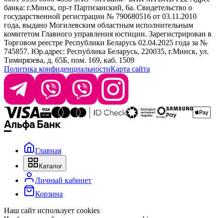
банка: г.Минск, пр-т Партизанский, 6а. Свидетельство о
info@krasabel.by
государственной регистрации № 790680516 от 03.11.2010
года, выдано Могилевским областным исполнительным
комитетом Главного управления юстиции. Зарегистрирован в
Офис: г. Минск, ул. Тимирязева 65Б, офис 1509
Торговом реестре Республики Беларусь 02.04.2025 года за №
745857. Юр.адрес: Республика Беларусь, 220035, г.Минск, ул.
Склад: г. Минск, ул. Домбровская, 15
Тимирязева, д. 65Б, пом. 169, каб. 1509
Политика конфиденциальности
Карта сайта
Время работы: пн–чт 9:00–17:30, пт 9:00–17:00
Главная
Каталог
Личный кабинет
Корзина
Наш сайт использует cookies