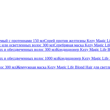
Спрей против желтизны Kezy Magic Li
Серебряная маска Kezy Magic Li
Кондиционер Kezy Magic Life B
Кондиционер Kezy Magic Life 
Жемчужная маска Kezy Magic Life Blond Hair для светл