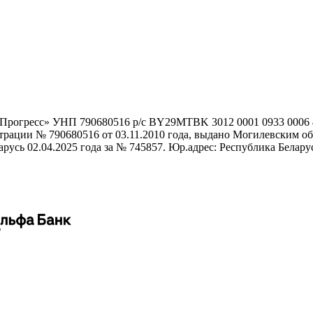
гоПрогресс» УНП 790680516 р/с BY29MTBK 3012 0001 0933 000
истрации № 790680516 от 03.11.2010 года, выдано Могилевским
сь 02.04.2025 года за № 745857. Юр.адрес: Республика Беларусь,