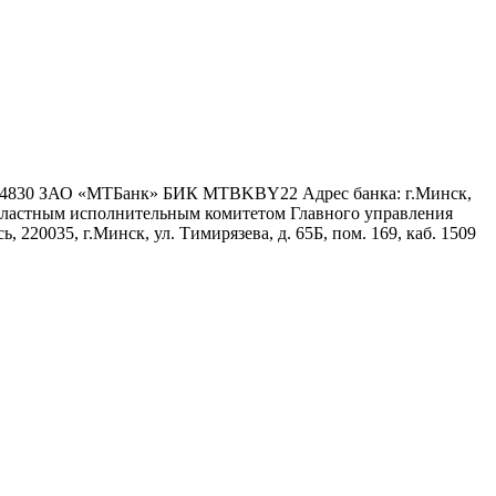
6 4830 ЗАО «МТБанк» БИК MTBKBY22 Адрес банка: г.Минск,
 областным исполнительным комитетом Главного управления
 220035, г.Минск, ул. Тимирязева, д. 65Б, пом. 169, каб. 1509