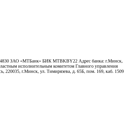
6 4830 ЗАО «МТБанк» БИК MTBKBY22 Адрес банка: г.Минск,
 областным исполнительным комитетом Главного управления
 220035, г.Минск, ул. Тимирязева, д. 65Б, пом. 169, каб. 1509