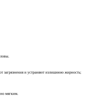
оловы.
ют загрязнения и устраняют излишнюю жирность;
нно мягким.