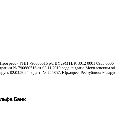
гоПрогресс» УНП 790680516 р/с BY29MTBK 3012 0001 0933 000
истрации № 790680516 от 03.11.2010 года, выдано Могилевским
сь 02.04.2025 года за № 745857. Юр.адрес: Республика Беларусь,