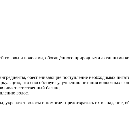
й головы и волосами, обогащённого природными активными ко
нгредиенты, обеспечивающие поступление необходимых питате
уляцию, что способствует улучшению питания волосяных фолл
авливает естественный баланс;
еплению волос.
вы, укрепляет волосы и помогает предотвратить их выпадение, 