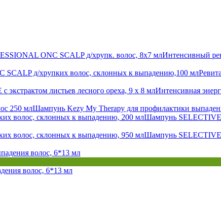
Интенсивный р
Ревит
Интенсивная энер
Шампунь Kezy My Therapy для профилактики выпадени
Шампунь SELECTIVE 
Шампунь SELECTIVE 
дения волос, 6*13 мл