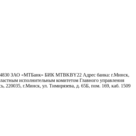
6 4830 ЗАО «МТБанк» БИК MTBKBY22 Адрес банка: г.Минск,
 областным исполнительным комитетом Главного управления
 220035, г.Минск, ул. Тимирязева, д. 65Б, пом. 169, каб. 1509