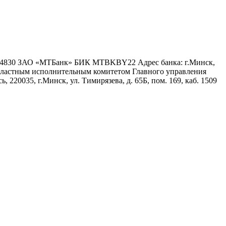
6 4830 ЗАО «МТБанк» БИК MTBKBY22 Адрес банка: г.Минск,
 областным исполнительным комитетом Главного управления
 220035, г.Минск, ул. Тимирязева, д. 65Б, пом. 169, каб. 1509