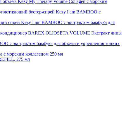
 объема Kezy My Therapy Volume Collagen с морским
плотняющий бустер-спрей Kezy I am BAMBOO с
й спрей Kezy I am BAMBOO с экстрактом бамбука для
 кондиционер BAREX OLIOSETA VOLUME Экстракт липы
O с экстрактом бамбука для объема и укрепления тонких
а с морским коллагеном 250 мл
FILL, 275 мл