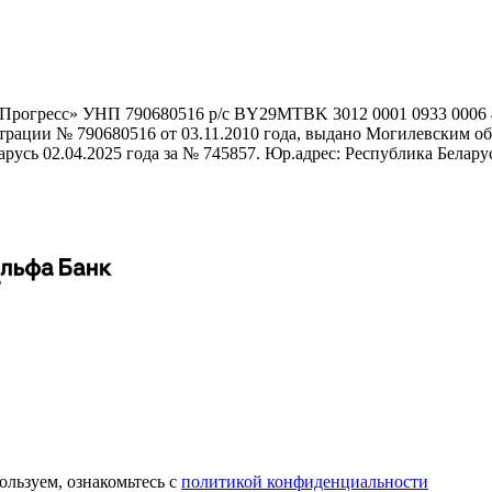
гоПрогресс» УНП 790680516 р/с BY29MTBK 3012 0001 0933 000
истрации № 790680516 от 03.11.2010 года, выдано Могилевским
сь 02.04.2025 года за № 745857. Юр.адрес: Республика Беларусь,
пользуем, ознакомьтесь с
политикой конфиденциальности