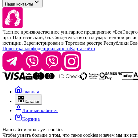
Стайлинг
Наши контакты
Concept
Брови и ресницы
Kezy
Барберинг
Barex
Наборы
Sim Sensitive
Расходные материалы
+ 375 44 7233514
Kebren
Частное производственное унитарное предприятие «БелЭнер
Selective Professional
пр-т Партизанский, 6а. Свидетельство о государственной рег
+ 375 29 1649505
White Line
юстиции. Зарегистрирован в Торговом реестре Республики Белару
Политика конфиденциальности
Карта сайта
info@krasabel.by
Офис: г. Минск, ул. Тимирязева 65Б, офис 1509
Склад: г. Минск, ул. Домбровская, 15
Главная
Время работы: пн–чт 9:00–17:30, пт 9:00–17:00
Каталог
Личный кабинет
Корзина
Наш сайт использует cookies
Чтобы узнать больше о том, что такое cookies и зачем мы их ис