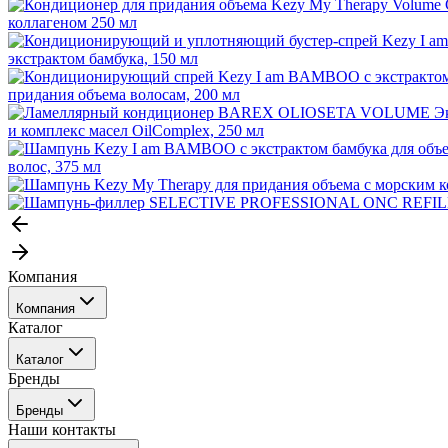
коллагеном 250 мл
экстрактом бамбука, 150 мл
придания объема волосам, 200 мл
и комплекс масел OilComplex, 250 мл
волос, 375 мл
Компания
Компания
Каталог
События
Каталог
Покупателю
Бренды
Профессиональные средства для окрашивания волос
Бренды
Сервисные средства
Наши контакты
Уход
Tefia