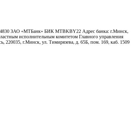
6 4830 ЗАО «МТБанк» БИК MTBKBY22 Адрес банка: г.Минск,
 областным исполнительным комитетом Главного управления
 220035, г.Минск, ул. Тимирязева, д. 65Б, пом. 169, каб. 1509