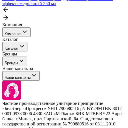
эффект ежедневный 250 мл
Компания
Компания
Каталог
События
Каталог
Покупателю
Бренды
Профессиональные средства для окрашивания волос
Бренды
Сервисные средства
Наши контакты
Уход
Tefia
Стайлинг
Наши контакты
Concept
Брови и ресницы
Kezy
Барберинг
Barex
Наборы
Sim Sensitive
Расходные материалы
+ 375 44 7233514
Kebren
Частное производственное унитарное предприятие
Selective Professional
«БелЭнергоПрогресс» УНП 790680516 р/с BY29MTBK 3012
+ 375 29 1649505
White Line
0001 0933 0006 4830 ЗАО «МТБанк» БИК MTBKBY22 Адрес
банка: г.Минск, пр-т Партизанский, 6а. Свидетельство о
info@krasabel.by
государственной регистрации № 790680516 от 03.11.2010