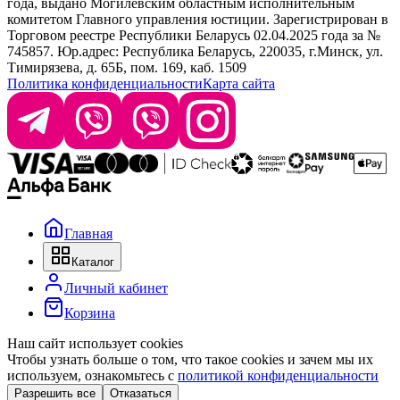
года, выдано Могилевским областным исполнительным
комитетом Главного управления юстиции. Зарегистрирован в
Офис: г. Минск, ул. Тимирязева 65Б, офис 1509
Торговом реестре Республики Беларусь 02.04.2025 года за №
745857. Юр.адрес: Республика Беларусь, 220035, г.Минск, ул.
Склад: г. Минск, ул. Домбровская, 15
Тимирязева, д. 65Б, пом. 169, каб. 1509
Политика конфиденциальности
Карта сайта
Время работы: пн–чт 9:00–17:30, пт 9:00–17:00
Главная
Каталог
Личный кабинет
Корзина
Наш сайт использует cookies
Чтобы узнать больше о том, что такое cookies и зачем мы их
используем, ознакомьтесь с
политикой конфиденциальности
Разрешить все
Отказаться