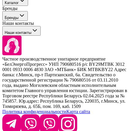
Каталог
Покупателю
Бренды
Профессиональные средства для окрашивания волос
Бренды
Сервисные средства
Наши контакты
Уход
Tefia
Стайлинг
Наши контакты
Concept
Брови и ресницы
Kezy
Барберинг
Barex
Наборы
Sim Sensitive
Расходные материалы
+ 375 44 7233514
Kebren
Частное производственное унитарное предприятие
Selective Professional
«БелЭнергоПрогресс» УНП 790680516 р/с BY29MTBK 3012
+ 375 29 1649505
White Line
0001 0933 0006 4830 ЗАО «МТБанк» БИК MTBKBY22 Адрес
банка: г.Минск, пр-т Партизанский, 6а. Свидетельство о
info@krasabel.by
государственной регистрации № 790680516 от 03.11.2010
года, выдано Могилевским областным исполнительным
комитетом Главного управления юстиции. Зарегистрирован в
Офис: г. Минск, ул. Тимирязева 65Б, офис 1509
Торговом реестре Республики Беларусь 02.04.2025 года за №
745857. Юр.адрес: Республика Беларусь, 220035, г.Минск, ул.
Склад: г. Минск, ул. Домбровская, 15
Тимирязева, д. 65Б, пом. 169, каб. 1509
Политика конфиденциальности
Карта сайта
Время работы: пн–чт 9:00–17:30, пт 9:00–17:00