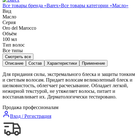
Все товары бренда «
Barex
»
Все товары категории «
Масло
»
Вид
Масло
Серия
Oro del Marocco
Объём
100
мл
Тип волос
Все типы
Смотреть все
Описание
Состав
Характеристики
Применение
Для придания силы, экстремального блеска и защиты тонким
и светлым волосам. Придает волосам великолепный блеск и
шелковистость, облегчает расчесывание. Обладает легкой,
нежирной текстурой, не утяжеляет волосы, питает и
восстанавливает их. Дерматологически тестировано.
Продажа профессионалам
Вход / Регистрация