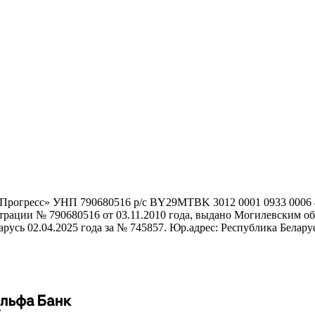
гоПрогресс» УНП 790680516 р/с BY29MTBK 3012 0001 0933 000
истрации № 790680516 от 03.11.2010 года, выдано Могилевским
сь 02.04.2025 года за № 745857. Юр.адрес: Республика Беларусь,