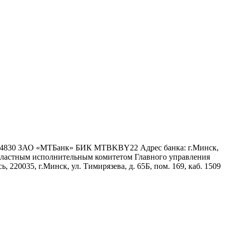
6 4830 ЗАО «МТБанк» БИК MTBKBY22 Адрес банка: г.Минск,
 областным исполнительным комитетом Главного управления
 220035, г.Минск, ул. Тимирязева, д. 65Б, пом. 169, каб. 1509