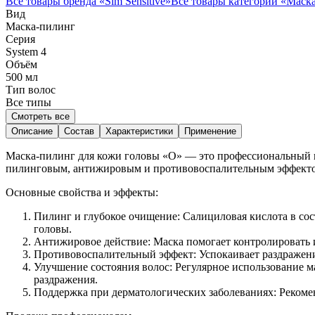
Все товары бренда «
Sim Sensitive
»
Все товары категории «
Маск
Вид
Маска-пилинг
Серия
System 4
Объём
500
мл
Тип волос
Все типы
Смотреть все
Описание
Состав
Характеристики
Применение
Маска-пилинг для кожи головы «О» — это профессиональный пр
пилинговым, антижировым и противовоспалительным эффектом,
Основные свойства и эффекты:
Пилинг и глубокое очищение: Салициловая кислота в сост
головы.
Антижировое действие: Маска помогает контролировать 
Противовоспалительный эффект: Успокаивает раздражени
Улучшение состояния волос: Регулярное использование 
раздражения.
Поддержка при дерматологических заболеваниях: Рекомен