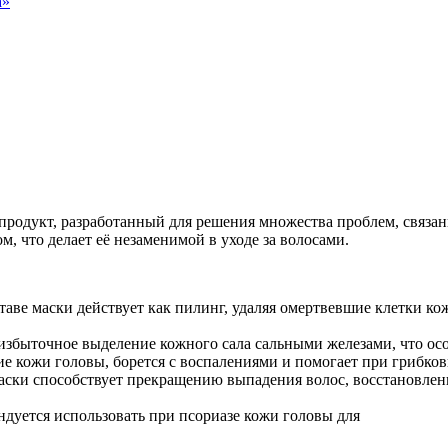
а
»
одукт, разработанный для решения множества проблем, связанн
 что делает её незаменимой в уходе за волосами.
аве маски действует как пилинг, удаляя омертвевшие клетки ко
избыточное выделение кожного сала сальными железами, что ос
е кожи головы, борется с воспалениями и помогает при грибко
маски способствует прекращению выпадения волос, восстановле
дуется использовать при псориазе кожи головы для