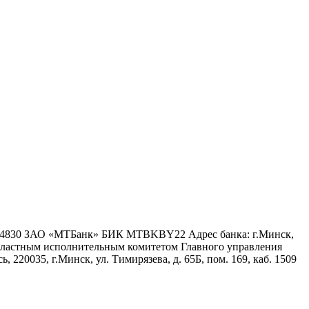
6 4830 ЗАО «МТБанк» БИК MTBKBY22 Адрес банка: г.Минск,
 областным исполнительным комитетом Главного управления
 220035, г.Минск, ул. Тимирязева, д. 65Б, пом. 169, каб. 1509