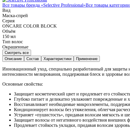
Все товары бренда «
Selective Professional
»
Все товары категории
Вид
Маска-спрей
Серия
ONCARE COLOR BLOCK
Объём
150
мл
Тип волос
Окрашенные
Смотреть все
Описание
Состав
Характеристики
Применение
Инновационный уход, специально разработанный для защиты и
интенсивности мелирования, поддерживая блеск и здоровье во
Основные свойства:
Защищает косметический цвет и продлевает его стойкост
Глубоко питает и деликатно увлажняет поврежденные и 
Восстанавливает необходимые микроэлементы, поддержи
Кондиционирует волосы без утяжеления, облегчая расче
Устраняет «пушистость», придавая волосам мягкость и ш
Защищает волосы от негативного воздействия внешних фа
Продлевает стойкость укладки, придавая волосам здоров