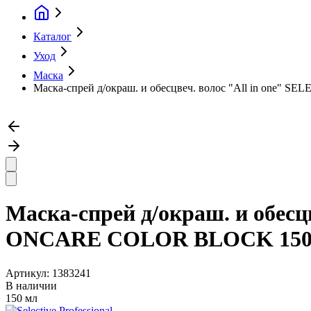
Каталог
Уход
Маска
Маска-спрей д/окраш. и обесцвеч. волос "All in on
Маска-спрей д/окраш. и обес
ONCARE COLOR BLOCK 150
Артикул:
1383241
В наличии
150 мл