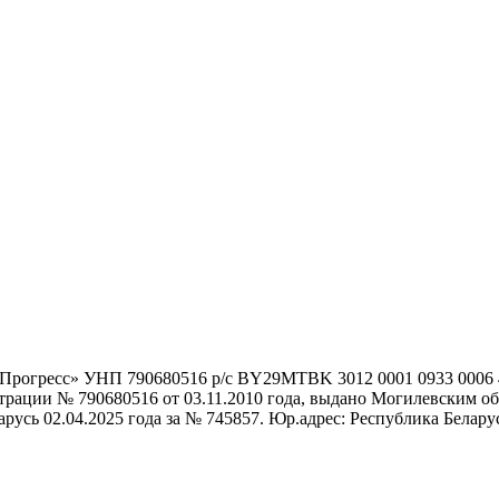
гоПрогресс» УНП 790680516 р/с BY29MTBK 3012 0001 0933 000
истрации № 790680516 от 03.11.2010 года, выдано Могилевским
сь 02.04.2025 года за № 745857. Юр.адрес: Республика Беларусь,