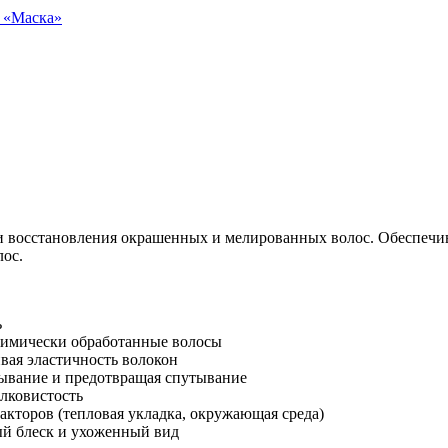
 «
Маска
»
 восстановления окрашенных и мелированных волос. Обеспечив
лос.
ь
химически обработанные волосы
вая эластичность волокон
сывание и предотвращая спутывание
елковистость
кторов (тепловая укладка, окружающая среда)
ый блеск и ухоженный вид