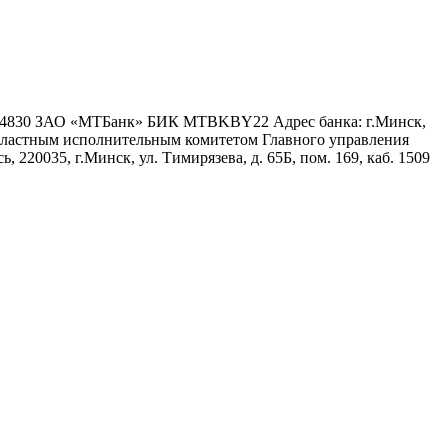
6 4830 ЗАО «МТБанк» БИК MTBKBY22 Адрес банка: г.Минск,
 областным исполнительным комитетом Главного управления
 220035, г.Минск, ул. Тимирязева, д. 65Б, пом. 169, каб. 1509