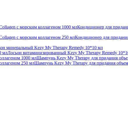
Кондиционер для придани
Кондиционер для придания
он минеральный Kezy My Therapy Remedy 10*10 мл
Лосьон витаминизированный Kezy My Therapy Remedy 10*1
Шампунь Kezy My Therapy для придания объе
Шампунь Kezy My Therapy для придания объем