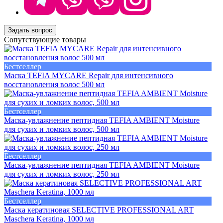
Задать вопрос
Сопутствующие товары
Бестселлер
Маска TEFIA MYCARE Repair для интенсивного
восстановления волос 500 мл
Бестселлер
Маска-увлажнение пептидная TEFIA AMBIENT Moisture
для сухих и ломких волос, 500 мл
Бестселлер
Маска-увлажнение пептидная TEFIA AMBIENT Moisture
для сухих и ломких волос, 250 мл
Бестселлер
Маска кератиновая SELECTIVE PROFESSIONAL ART
Maschera Keratina, 1000 мл