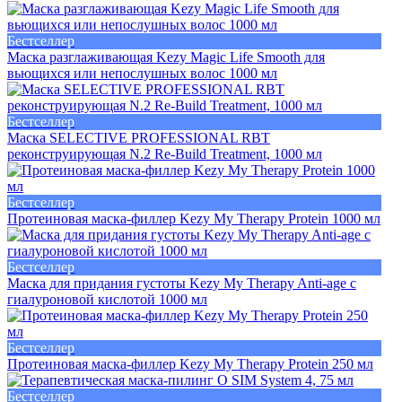
Бестселлер
Маска разглаживающая Kezy Magic Life Smooth для
вьющихся или непослушных волос 1000 мл
Бестселлер
Маска SELECTIVE PROFESSIONAL RBT
реконструирующая N.2 Re-Build Treatment, 1000 мл
Бестселлер
Протеиновая маска-филлер Kezy My Therapy Protein 1000 мл
Бестселлер
Маска для придания густоты Kezy My Therapy Anti-age с
гиалуроновой кислотой 1000 мл
Бестселлер
Протеиновая маска-филлер Kezy My Therapy Protein 250 мл
Бестселлер