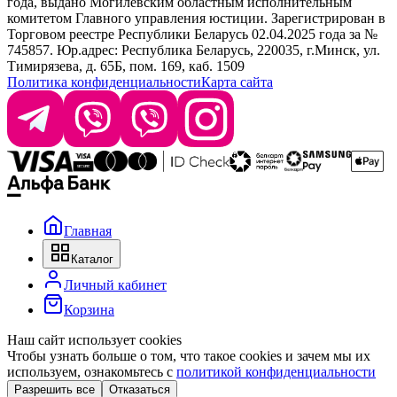
года, выдано Могилевским областным исполнительным
комитетом Главного управления юстиции. Зарегистрирован в
Офис: г. Минск, ул. Тимирязева 65Б, офис 1509
Торговом реестре Республики Беларусь 02.04.2025 года за №
745857. Юр.адрес: Республика Беларусь, 220035, г.Минск, ул.
Склад: г. Минск, ул. Домбровская, 15
Тимирязева, д. 65Б, пом. 169, каб. 1509
Политика конфиденциальности
Карта сайта
Время работы: пн–чт 9:00–17:30, пт 9:00–17:00
Главная
Каталог
Личный кабинет
Корзина
Наш сайт использует cookies
Чтобы узнать больше о том, что такое cookies и зачем мы их
используем, ознакомьтесь с
политикой конфиденциальности
Разрешить все
Отказаться