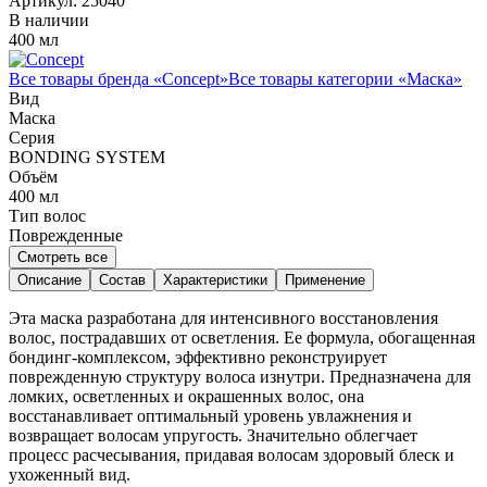
Артикул:
25040
В наличии
400 мл
Все товары бренда «
Concept
»
Все товары категории «
Маска
»
Вид
Маска
Серия
BONDING SYSTEM
Объём
400
мл
Тип волос
Поврежденные
Смотреть все
Описание
Состав
Характеристики
Применение
Эта маска разработана для интенсивного восстановления
волос, пострадавших от осветления. Ее формула, обогащенная
бондинг-комплексом, эффективно реконструирует
поврежденную структуру волоса изнутри. Предназначена для
ломких, осветленных и окрашенных волос, она
восстанавливает оптимальный уровень увлажнения и
возвращает волосам упругость. Значительно облегчает
процесс расчесывания, придавая волосам здоровый блеск и
ухоженный вид.