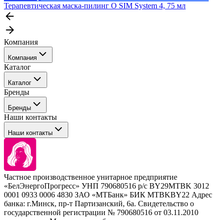
Терапевтическая маска-пилинг О SIM System 4, 75 мл
Компания
Компания
Каталог
События
Каталог
Покупателю
Бренды
Профессиональные средства для окрашивания волос
Бренды
Сервисные средства
Наши контакты
Уход
Tefia
Стайлинг
Наши контакты
Concept
Брови и ресницы
Kezy
Барберинг
Barex
Наборы
Sim Sensitive
Расходные материалы
+ 375 44 7233514
Kebren
Частное производственное унитарное предприятие
Selective Professional
«БелЭнергоПрогресс» УНП 790680516 р/с BY29MTBK 3012
+ 375 29 1649505
White Line
0001 0933 0006 4830 ЗАО «МТБанк» БИК MTBKBY22 Адрес
банка: г.Минск, пр-т Партизанский, 6а. Свидетельство о
info@krasabel.by
государственной регистрации № 790680516 от 03.11.2010