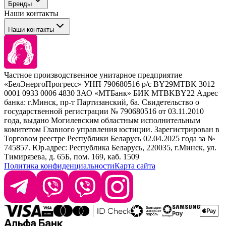
Бренды
Сервисные средства
Наши контакты
Уход
Tefia
Стайлинг
Наши контакты
Concept
Брови и ресницы
Kezy
Барберинг
Barex
Наборы
Sim Sensitive
Расходные материалы
+ 375 44 7233514
Kebren
Частное производственное унитарное предприятие
Selective Professional
«БелЭнергоПрогресс» УНП 790680516 р/с BY29MTBK 3012
+ 375 29 1649505
White Line
0001 0933 0006 4830 ЗАО «МТБанк» БИК MTBKBY22 Адрес
банка: г.Минск, пр-т Партизанский, 6а. Свидетельство о
info@krasabel.by
государственной регистрации № 790680516 от 03.11.2010
года, выдано Могилевским областным исполнительным
комитетом Главного управления юстиции. Зарегистрирован в
Офис: г. Минск, ул. Тимирязева 65Б, офис 1509
Торговом реестре Республики Беларусь 02.04.2025 года за №
745857. Юр.адрес: Республика Беларусь, 220035, г.Минск, ул.
Склад: г. Минск, ул. Домбровская, 15
Тимирязева, д. 65Б, пом. 169, каб. 1509
Политика конфиденциальности
Карта сайта
Время работы: пн–чт 9:00–17:30, пт 9:00–17:00