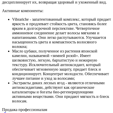
дисциплинирует их, возвращая здоровый и ухоженный вид.
Активные компоненты:
Vibrariche - запатентованный комплекс, который придает
яркость и продлевает стойкость цвета, становясь более
ярким в долгосрочной перспективе. Четвертичное
аммониевое соединение делает волосы мягкими и
напитанными. Они легко распутываются. Улучшается
насыщенность цвета и компактность волосяного
волокна;
Масло цубаки, полученное из растения японской
камелии, называемой «зимней розой». Имеет
шелковистую, легкую, бархатистую и нежирную
текстуру. Исключительный антиоксидант, который
обеспечивает мгновенную защиту, придает блеск и
кондиционирует. Концентрат молодости. Обеспечивает
лучшее питание и уход за волосами;
Экстракты диких лесных ягод - являются отличными
антиоксидантами, действуют как органические
катализаторы и богаты био-регенерирующими
активными веществами. Они придают мягкость и блеск
волосам.
Продажа профессионалам