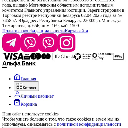
года, выдано Могилевским областным исполнительным
комитетом Главного управления юстиции. Зарегистрирован в
Офис: г. Минск, ул. Тимирязева 65Б, офис 1509
Торговом реестре Республики Беларусь 02.04.2025 года за №
745857. Юр.адрес: Республика Беларусь, 220035, г.Минск, ул.
Склад: г. Минск, ул. Домбровская, 15
Тимирязева, д. 65Б, пом. 169, каб. 1509
Политика конфиденциальности
Карта сайта
Время работы: пн–чт 9:00–17:30, пт 9:00–17:00
Главная
Каталог
Личный кабинет
Корзина
Наш сайт использует cookies
Чтобы узнать больше о том, что такое cookies и зачем мы их
используем, ознакомьтесь с
политикой конфиденциальности