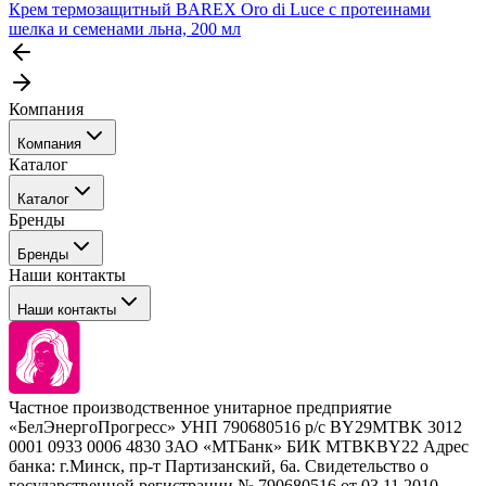
Крем термозащитный BAREX Oro di Luce с протеинами
шелка и семенами льна, 200 мл
Компания
Компания
Каталог
События
Каталог
Покупателю
Бренды
Профессиональные средства для окрашивания волос
Бренды
Сервисные средства
Наши контакты
Уход
Tefia
Стайлинг
Наши контакты
Concept
Брови и ресницы
Kezy
Барберинг
Barex
Наборы
Sim Sensitive
Расходные материалы
+ 375 44 7233514
Kebren
Частное производственное унитарное предприятие
Selective Professional
«БелЭнергоПрогресс» УНП 790680516 р/с BY29MTBK 3012
+ 375 29 1649505
White Line
0001 0933 0006 4830 ЗАО «МТБанк» БИК MTBKBY22 Адрес
банка: г.Минск, пр-т Партизанский, 6а. Свидетельство о
info@krasabel.by
государственной регистрации № 790680516 от 03.11.2010