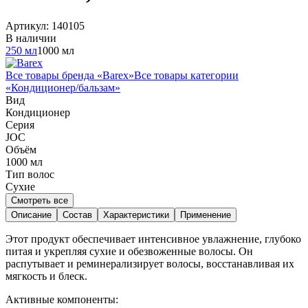
Артикул:
140105
В наличии
250 мл
1000 мл
Все товары бренда «
Barex
»
Все товары категории
«
Кондиционер/бальзам
»
Вид
Кондиционер
Серия
JOC
Объём
1000
мл
Тип волос
Сухие
Смотреть все
Описание
Состав
Характеристики
Применение
Этот продукт обеспечивает интенсивное увлажнение, глубоко
питая и укрепляя сухие и обезвоженные волосы. Он
распутывает и реминерализирует волосы, восстанавливая их
мягкость и блеск.
Активные компоненты: