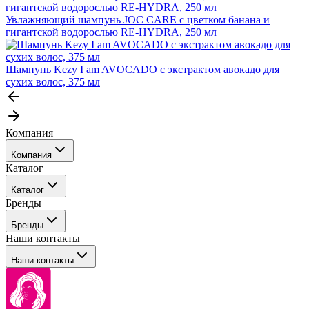
Увлажняющий шампунь JOC CARE с цветком банана и
гигантской водорослью RE-HYDRA, 250 мл
Шампунь Kezy I am AVOCADO с экстрактом авокадо для
сухих волос, 375 мл
Компания
Компания
Каталог
События
Каталог
Покупателю
Бренды
Профессиональные средства для окрашивания волос
Бренды
Сервисные средства
Наши контакты
Уход
Tefia
Стайлинг
Наши контакты
Concept
Брови и ресницы
Kezy
Барберинг
Barex
Наборы
Sim Sensitive
Расходные материалы
+ 375 44 7233514