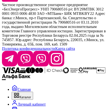
Kebren
Частное производственное унитарное предприятие
Selective Professional
«БелЭнергоПрогресс» УНП 790680516 р/с BY29MTBK 3012
+ 375 29 1649505
White Line
0001 0933 0006 4830 ЗАО «МТБанк» БИК MTBKBY22 Адрес
банка: г.Минск, пр-т Партизанский, 6а. Свидетельство о
info@krasabel.by
государственной регистрации № 790680516 от 03.11.2010
года, выдано Могилевским областным исполнительным
комитетом Главного управления юстиции. Зарегистрирован в
Офис: г. Минск, ул. Тимирязева 65Б, офис 1509
Торговом реестре Республики Беларусь 02.04.2025 года за №
745857. Юр.адрес: Республика Беларусь, 220035, г.Минск, ул.
Склад: г. Минск, ул. Домбровская, 15
Тимирязева, д. 65Б, пом. 169, каб. 1509
Политика конфиденциальности
Карта сайта
Время работы: пн–чт 9:00–17:30, пт 9:00–17:00
Главная
Каталог
Личный кабинет