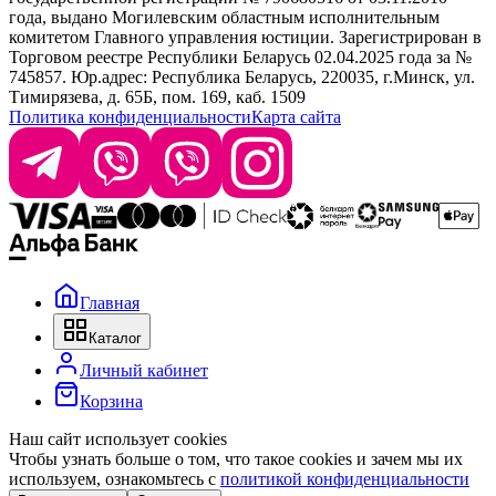
года, выдано Могилевским областным исполнительным
комитетом Главного управления юстиции. Зарегистрирован в
Офис: г. Минск, ул. Тимирязева 65Б, офис 1509
Торговом реестре Республики Беларусь 02.04.2025 года за №
745857. Юр.адрес: Республика Беларусь, 220035, г.Минск, ул.
Склад: г. Минск, ул. Домбровская, 15
Тимирязева, д. 65Б, пом. 169, каб. 1509
Политика конфиденциальности
Карта сайта
Время работы: пн–чт 9:00–17:30, пт 9:00–17:00
Главная
Каталог
Личный кабинет
Корзина
Наш сайт использует cookies
Чтобы узнать больше о том, что такое cookies и зачем мы их
используем, ознакомьтесь с
политикой конфиденциальности