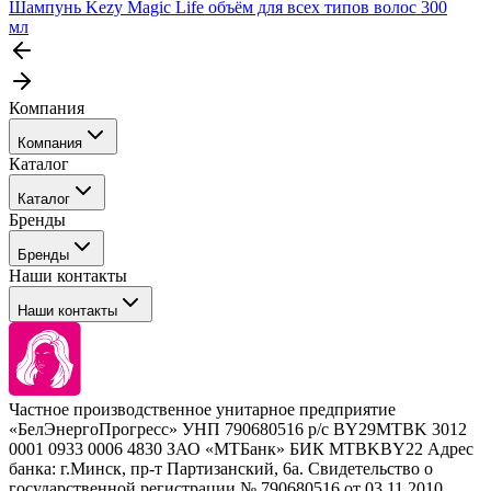
Шампунь Kezy Magic Life объём для всех типов волос 300
мл
Компания
Компания
Каталог
События
Каталог
Покупателю
Бренды
Профессиональные средства для окрашивания волос
Бренды
Сервисные средства
Наши контакты
Уход
Tefia
Стайлинг
Наши контакты
Concept
Брови и ресницы
Kezy
Барберинг
Barex
Наборы
Sim Sensitive
Расходные материалы
+ 375 44 7233514
Kebren
Частное производственное унитарное предприятие
Selective Professional
«БелЭнергоПрогресс» УНП 790680516 р/с BY29MTBK 3012
+ 375 29 1649505
White Line
0001 0933 0006 4830 ЗАО «МТБанк» БИК MTBKBY22 Адрес
банка: г.Минск, пр-т Партизанский, 6а. Свидетельство о
info@krasabel.by
государственной регистрации № 790680516 от 03.11.2010