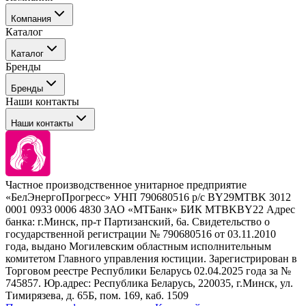
Компания
Каталог
События
Каталог
Покупателю
Бренды
Профессиональные средства для окрашивания волос
Бренды
Сервисные средства
Наши контакты
Уход
Tefia
Стайлинг
Наши контакты
Concept
Брови и ресницы
Kezy
Барберинг
Barex
Наборы
Sim Sensitive
Расходные материалы
+ 375 44 7233514
Kebren
Частное производственное унитарное предприятие
Selective Professional
«БелЭнергоПрогресс» УНП 790680516 р/с BY29MTBK 3012
+ 375 29 1649505
White Line
0001 0933 0006 4830 ЗАО «МТБанк» БИК MTBKBY22 Адрес
банка: г.Минск, пр-т Партизанский, 6а. Свидетельство о
info@krasabel.by
государственной регистрации № 790680516 от 03.11.2010
года, выдано Могилевским областным исполнительным
комитетом Главного управления юстиции. Зарегистрирован в
Офис: г. Минск, ул. Тимирязева 65Б, офис 1509
Торговом реестре Республики Беларусь 02.04.2025 года за №
745857. Юр.адрес: Республика Беларусь, 220035, г.Минск, ул.
Склад: г. Минск, ул. Домбровская, 15
Тимирязева, д. 65Б, пом. 169, каб. 1509