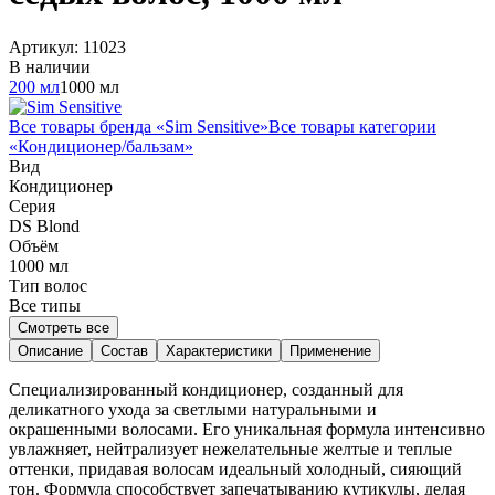
Артикул:
11023
В наличии
200 мл
1000 мл
Все товары бренда «
Sim Sensitive
»
Все товары категории
«
Кондиционер/бальзам
»
Вид
Кондиционер
Серия
DS Blond
Объём
1000
мл
Тип волос
Все типы
Смотреть все
Описание
Состав
Характеристики
Применение
Специализированный кондиционер, созданный для
деликатного ухода за светлыми натуральными и
окрашенными волосами. Его уникальная формула интенсивно
увлажняет, нейтрализует нежелательные желтые и теплые
оттенки, придавая волосам идеальный холодный, сияющий
тон. Формула способствует запечатыванию кутикулы, делая