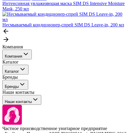
Интенсивная увлажняющая маска SIM DS Intensive Moisture
Mask, 250 мл
Несмываемый кондиционер-спрей SIM DS Leave-in, 200 мл
Компания
Компания
Каталог
События
Каталог
Покупателю
Бренды
Профессиональные средства для окрашивания волос
Бренды
Сервисные средства
Наши контакты
Уход
Tefia
Стайлинг
Наши контакты
Concept
Брови и ресницы
Kezy
Барберинг
Barex
Наборы
Sim Sensitive
Расходные материалы
+ 375 44 7233514
Kebren
Частное производственное унитарное предприятие
Selective Professional