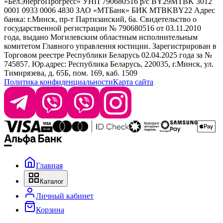
«БелЭнергоПрогресс» УНП 790680516 р/с BY29MTBK 3012
+ 375 29 1649505
White Line
0001 0933 0006 4830 ЗАО «МТБанк» БИК MTBKBY22 Адрес
банка: г.Минск, пр-т Партизанский, 6а. Свидетельство о
info@krasabel.by
государственной регистрации № 790680516 от 03.11.2010
года, выдано Могилевским областным исполнительным
комитетом Главного управления юстиции. Зарегистрирован в
Офис: г. Минск, ул. Тимирязева 65Б, офис 1509
Торговом реестре Республики Беларусь 02.04.2025 года за №
745857. Юр.адрес: Республика Беларусь, 220035, г.Минск, ул.
Склад: г. Минск, ул. Домбровская, 15
Тимирязева, д. 65Б, пом. 169, каб. 1509
Политика конфиденциальности
Карта сайта
Время работы: пн–чт 9:00–17:30, пт 9:00–17:00
Главная
Каталог
Личный кабинет
Корзина