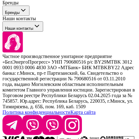
Бренды
Профессиональные средства для окрашивания волос
Бренды
Сервисные средства
Наши контакты
Уход
Tefia
Стайлинг
Наши контакты
Concept
Брови и ресницы
Kezy
Барберинг
Barex
Наборы
Sim Sensitive
Расходные материалы
+ 375 44 7233514
Kebren
Частное производственное унитарное предприятие
Selective Professional
«БелЭнергоПрогресс» УНП 790680516 р/с BY29MTBK 3012
+ 375 29 1649505
White Line
0001 0933 0006 4830 ЗАО «МТБанк» БИК MTBKBY22 Адрес
банка: г.Минск, пр-т Партизанский, 6а. Свидетельство о
info@krasabel.by
государственной регистрации № 790680516 от 03.11.2010
года, выдано Могилевским областным исполнительным
комитетом Главного управления юстиции. Зарегистрирован в
Офис: г. Минск, ул. Тимирязева 65Б, офис 1509
Торговом реестре Республики Беларусь 02.04.2025 года за №
745857. Юр.адрес: Республика Беларусь, 220035, г.Минск, ул.
Склад: г. Минск, ул. Домбровская, 15
Тимирязева, д. 65Б, пом. 169, каб. 1509
Политика конфиденциальности
Карта сайта
Время работы: пн–чт 9:00–17:30, пт 9:00–17:00