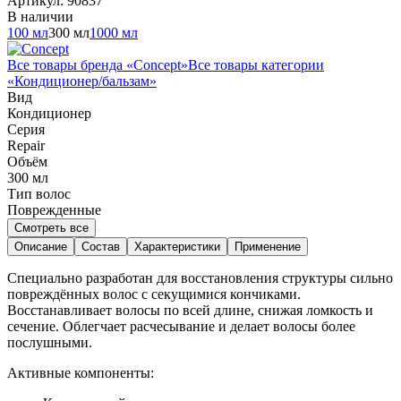
Артикул:
90837
В наличии
100 мл
300 мл
1000 мл
Все товары бренда «
Concept
»
Все товары категории
«
Кондиционер/бальзам
»
Вид
Кондиционер
Серия
Repair
Объём
300
мл
Тип волос
Поврежденные
Смотреть все
Описание
Состав
Характеристики
Применение
Специально разработан для восстановления структуры сильно
повреждённых волос с секущимися кончиками.
Восстанавливает волосы по всей длине, снижая ломкость и
сечение. Облегчает расчесывание и делает волосы более
послушными.
Активные компоненты: