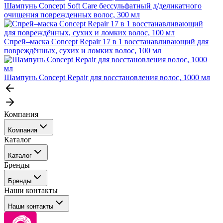
Шампунь Concept Soft Care бессульфатный д/деликатного
очищения поврежденных волос, 300 мл
Спрей–маска Concept Repair 17 в 1 восстанавливающий для
повреждённых, сухих и ломких волос, 100 мл
Шампунь Concept Repair для восстановления волос, 1000 мл
Компания
Компания
Каталог
События
Каталог
Покупателю
Бренды
Профессиональные средства для окрашивания волос
Бренды
Сервисные средства
Наши контакты
Уход
Tefia
Стайлинг
Наши контакты
Concept
Брови и ресницы
Kezy
Барберинг