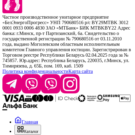
Barex
Наборы
Sim Sensitive
Расходные материалы
+ 375 44 7233514
Kebren
Частное производственное унитарное предприятие
Selective Professional
«БелЭнергоПрогресс» УНП 790680516 р/с BY29MTBK 3012
+ 375 29 1649505
White Line
0001 0933 0006 4830 ЗАО «МТБанк» БИК MTBKBY22 Адрес
банка: г.Минск, пр-т Партизанский, 6а. Свидетельство о
info@krasabel.by
государственной регистрации № 790680516 от 03.11.2010
года, выдано Могилевским областным исполнительным
комитетом Главного управления юстиции. Зарегистрирован в
Офис: г. Минск, ул. Тимирязева 65Б, офис 1509
Торговом реестре Республики Беларусь 02.04.2025 года за №
745857. Юр.адрес: Республика Беларусь, 220035, г.Минск, ул.
Склад: г. Минск, ул. Домбровская, 15
Тимирязева, д. 65Б, пом. 169, каб. 1509
Политика конфиденциальности
Карта сайта
Время работы: пн–чт 9:00–17:30, пт 9:00–17:00
Главная
Каталог