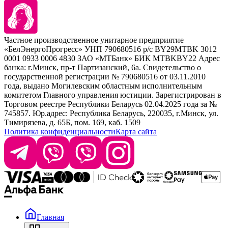
Kezy
Барберинг
Barex
Наборы
Sim Sensitive
Расходные материалы
+ 375 44 7233514
Kebren
Частное производственное унитарное предприятие
Selective Professional
«БелЭнергоПрогресс» УНП 790680516 р/с BY29MTBK 3012
+ 375 29 1649505
White Line
0001 0933 0006 4830 ЗАО «МТБанк» БИК MTBKBY22 Адрес
банка: г.Минск, пр-т Партизанский, 6а. Свидетельство о
info@krasabel.by
государственной регистрации № 790680516 от 03.11.2010
года, выдано Могилевским областным исполнительным
комитетом Главного управления юстиции. Зарегистрирован в
Офис: г. Минск, ул. Тимирязева 65Б, офис 1509
Торговом реестре Республики Беларусь 02.04.2025 года за №
745857. Юр.адрес: Республика Беларусь, 220035, г.Минск, ул.
Склад: г. Минск, ул. Домбровская, 15
Тимирязева, д. 65Б, пом. 169, каб. 1509
Политика конфиденциальности
Карта сайта
Время работы: пн–чт 9:00–17:30, пт 9:00–17:00
Главная