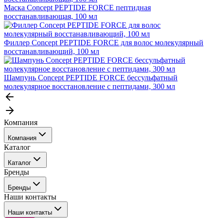
Маска Concept PEPTIDE FORCE пептидная
восстанавливающая, 100 мл
Филлер Concept PEPTIDE FORCE для волос молекулярный
восстанавливающий, 100 мл
Шампунь Concept PEPTIDE FORCE бессульфатный
молекулярное восстановление с пептидами, 300 мл
Компания
Компания
Каталог
События
Каталог
Покупателю
Бренды
Профессиональные средства для окрашивания волос
Бренды
Сервисные средства
Наши контакты
Уход
Tefia
Стайлинг
Наши контакты
Concept
Брови и ресницы