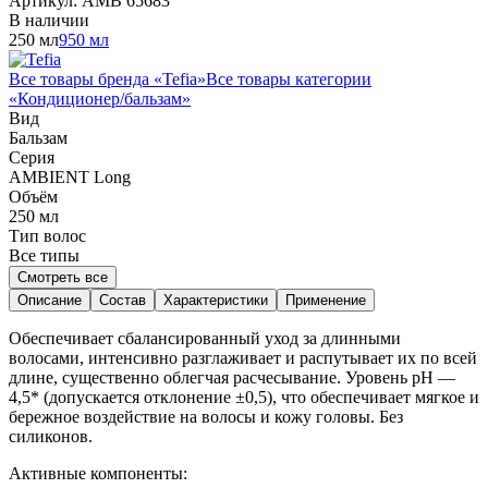
Артикул:
AMB 65683
В наличии
250 мл
950 мл
Все товары бренда «
Tefia
»
Все товары категории
«
Кондиционер/бальзам
»
Вид
Бальзам
Серия
AMBIENT Long
Объём
250
мл
Тип волос
Все типы
Смотреть все
Описание
Состав
Характеристики
Применение
Обеспечивает сбалансированный уход за длинными
волосами, интенсивно разглаживает и распутывает их по всей
длине, существенно облегчая расчесывание. Уровень pH —
4,5* (допускается отклонение ±0,5), что обеспечивает мягкое и
бережное воздействие на волосы и кожу головы. Без
силиконов.
Активные компоненты: