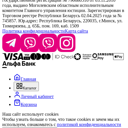
государственной регистрации № 790680516 от 03.11.2010
года, выдано Могилевским областным исполнительным
комитетом Главного управления юстиции. Зарегистрирован в
Офис: г. Минск, ул. Тимирязева 65Б, офис 1509
Торговом реестре Республики Беларусь 02.04.2025 года за №
745857. Юр.адрес: Республика Беларусь, 220035, г.Минск, ул.
Склад: г. Минск, ул. Домбровская, 15
Тимирязева, д. 65Б, пом. 169, каб. 1509
Политика конфиденциальности
Карта сайта
Время работы: пн–чт 9:00–17:30, пт 9:00–17:00
Главная
Каталог
Личный кабинет
Корзина
Наш сайт использует cookies
Чтобы узнать больше о том, что такое cookies и зачем мы их
используем, ознакомьтесь с
политикой конфиденциальности