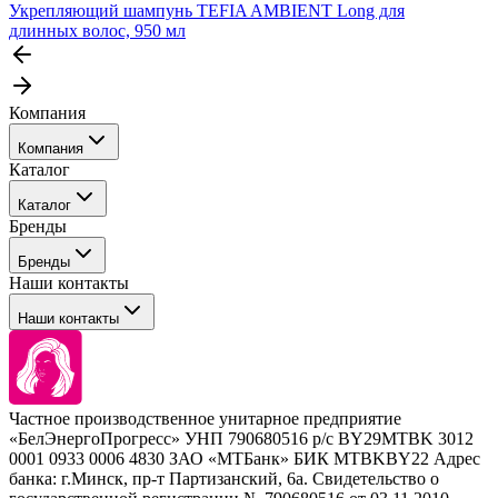
Укрепляющий шампунь TEFIA AMBIENT Long для
длинных волос, 950 мл
Компания
Компания
Каталог
События
Каталог
Покупателю
Бренды
Профессиональные средства для окрашивания волос
Бренды
Сервисные средства
Наши контакты
Уход
Tefia
Стайлинг
Наши контакты
Concept
Брови и ресницы
Kezy
Барберинг
Barex
Наборы
Sim Sensitive
Расходные материалы
+ 375 44 7233514
Kebren
Частное производственное унитарное предприятие
Selective Professional
«БелЭнергоПрогресс» УНП 790680516 р/с BY29MTBK 3012
+ 375 29 1649505
White Line
0001 0933 0006 4830 ЗАО «МТБанк» БИК MTBKBY22 Адрес
банка: г.Минск, пр-т Партизанский, 6а. Свидетельство о
info@krasabel.by