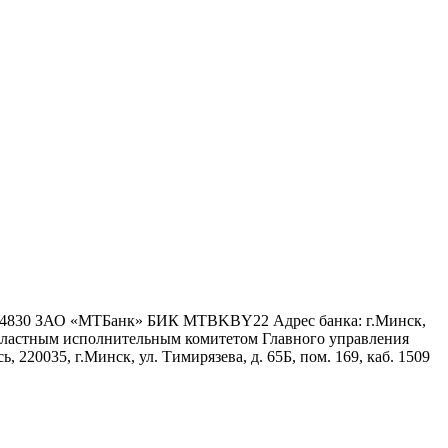
6 4830 ЗАО «МТБанк» БИК MTBKBY22 Адрес банка: г.Минск,
 областным исполнительным комитетом Главного управления
 220035, г.Минск, ул. Тимирязева, д. 65Б, пом. 169, каб. 1509