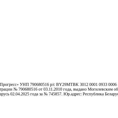
гоПрогресс» УНП 790680516 р/с BY29MTBK 3012 0001 0933 000
истрации № 790680516 от 03.11.2010 года, выдано Могилевским
сь 02.04.2025 года за № 745857. Юр.адрес: Республика Беларусь,