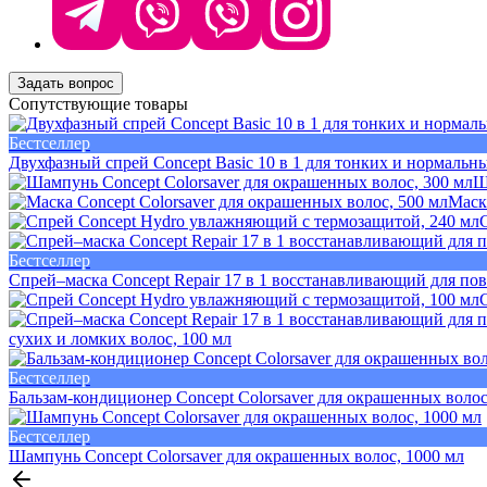
Задать вопрос
Сопутствующие товары
Бестселлер
Двухфазный спрей Concept Basic 10 в 1 для тонких и нормальны
Ш
Маск
Бестселлер
Спрей–маска Concept Repair 17 в 1 восстанавливающий для по
сухих и ломких волос, 100 мл
Бестселлер
Бальзам-кондиционер Concept Colorsaver для окрашенных волос
Бестселлер
Шампунь Concept Colorsaver для окрашенных волос, 1000 мл