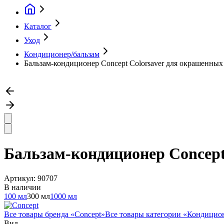
Каталог
Уход
Кондиционер/бальзам
Бальзам-кондиционер Concept Colorsaver для окрашенных 
Бальзам-кондиционер Concept
Артикул:
90707
В наличии
100 мл
300 мл
1000 мл
Все товары бренда «
Concept
»
Все товары категории «
Кондицион
Вид