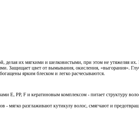
й, делая их мягкими и шелковистыми, при этом не утяжеляя их
ми. Защищает цвет от вымывания, окисления, «выгорания». Глу
богащены ярким блеском и легко расчесываются.
ами E, РР, F и кератиновым комплексом - питает структуру вол
 - мягко разглаживают кутикулу волос, смягчают и предотвращ