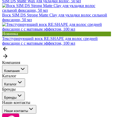
SIM DS Matte Wax для укладки волос, 50 мл
Воск SIM DS Strong Matte Clay для укладки волос сильной
фиксации, 50 мл
Новинка
Текстурирующий воск RE:SHAPE для волос средней
фиксации с с матовым эффектом, 100 мл
Компания
Компания
Каталог
События
Каталог
Покупателю
Бренды
Профессиональные средства для окрашивания волос
Бренды
Сервисные средства
Наши контакты
Уход
Tefia
Стайлинг
Наши контакты
Concept
Брови и ресницы
Kezy
Барберинг