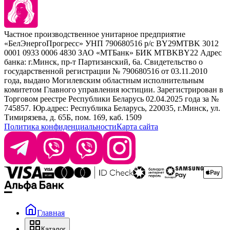
Barex
Наборы
Sim Sensitive
Расходные материалы
+ 375 44 7233514
Kebren
Частное производственное унитарное предприятие
Selective Professional
«БелЭнергоПрогресс» УНП 790680516 р/с BY29MTBK 3012
+ 375 29 1649505
White Line
0001 0933 0006 4830 ЗАО «МТБанк» БИК MTBKBY22 Адрес
банка: г.Минск, пр-т Партизанский, 6а. Свидетельство о
info@krasabel.by
государственной регистрации № 790680516 от 03.11.2010
года, выдано Могилевским областным исполнительным
комитетом Главного управления юстиции. Зарегистрирован в
Офис: г. Минск, ул. Тимирязева 65Б, офис 1509
Торговом реестре Республики Беларусь 02.04.2025 года за №
745857. Юр.адрес: Республика Беларусь, 220035, г.Минск, ул.
Склад: г. Минск, ул. Домбровская, 15
Тимирязева, д. 65Б, пом. 169, каб. 1509
Политика конфиденциальности
Карта сайта
Время работы: пн–чт 9:00–17:30, пт 9:00–17:00
Главная
Каталог