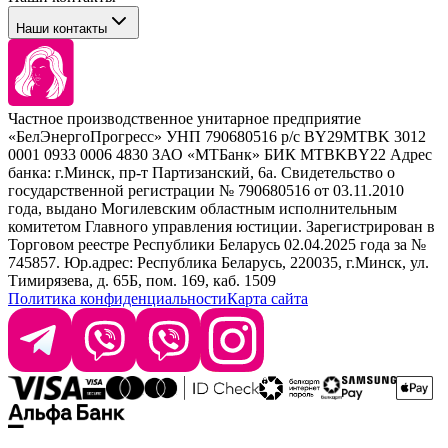
Tefia
Стайлинг
Наши контакты
Concept
Брови и ресницы
Kezy
Барберинг
Barex
Наборы
Sim Sensitive
Расходные материалы
+ 375 44 7233514
Kebren
Частное производственное унитарное предприятие
Selective Professional
«БелЭнергоПрогресс» УНП 790680516 р/с BY29MTBK 3012
+ 375 29 1649505
White Line
0001 0933 0006 4830 ЗАО «МТБанк» БИК MTBKBY22 Адрес
банка: г.Минск, пр-т Партизанский, 6а. Свидетельство о
info@krasabel.by
государственной регистрации № 790680516 от 03.11.2010
года, выдано Могилевским областным исполнительным
комитетом Главного управления юстиции. Зарегистрирован в
Офис: г. Минск, ул. Тимирязева 65Б, офис 1509
Торговом реестре Республики Беларусь 02.04.2025 года за №
745857. Юр.адрес: Республика Беларусь, 220035, г.Минск, ул.
Склад: г. Минск, ул. Домбровская, 15
Тимирязева, д. 65Б, пом. 169, каб. 1509
Политика конфиденциальности
Карта сайта
Время работы: пн–чт 9:00–17:30, пт 9:00–17:00