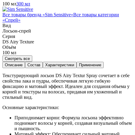
100 мл
300 мл
Все товары бренда «
Sim Sensitive
»
Все товары категории
«
Спрей
»
Вид
Лосьон-спрей
Серия
DS Airy Texture
Объём
100
мл
Смотреть все
Описание
Состав
Характеристики
Применение
Текстурирующий лосьон DS Airy Textur Spray сочетает в себе
свойства лака и пудры, обеспечивая легкую гибкую
фиксацию и матовый эффект. Идеален для создания объема у
корней и текстуры на волосах, придавая им ухоженный и
стильный вид.
Основные характеристики:
Приподнимает корни: Формула лосьона эффективно
поднимает волосы у корней, создавая визуальный объем
и пышность.
Матовый эффект: Обеспечивает сильный матовый