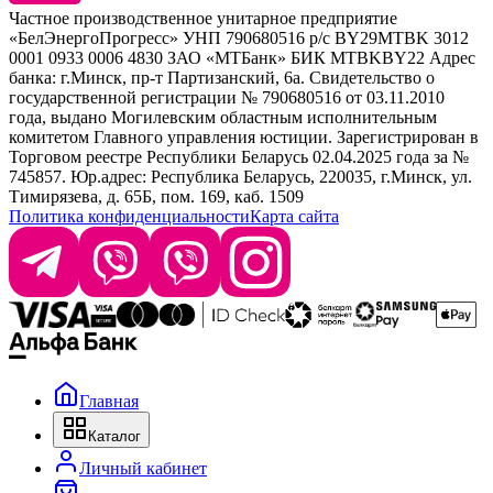
Kebren
Частное производственное унитарное предприятие
Selective Professional
«БелЭнергоПрогресс» УНП 790680516 р/с BY29MTBK 3012
+ 375 29 1649505
White Line
0001 0933 0006 4830 ЗАО «МТБанк» БИК MTBKBY22 Адрес
банка: г.Минск, пр-т Партизанский, 6а. Свидетельство о
info@krasabel.by
государственной регистрации № 790680516 от 03.11.2010
года, выдано Могилевским областным исполнительным
комитетом Главного управления юстиции. Зарегистрирован в
Офис: г. Минск, ул. Тимирязева 65Б, офис 1509
Торговом реестре Республики Беларусь 02.04.2025 года за №
745857. Юр.адрес: Республика Беларусь, 220035, г.Минск, ул.
Склад: г. Минск, ул. Домбровская, 15
Тимирязева, д. 65Б, пом. 169, каб. 1509
Политика конфиденциальности
Карта сайта
Время работы: пн–чт 9:00–17:30, пт 9:00–17:00
Главная
Каталог
Личный кабинет