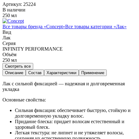
Артикул:
25224
В наличии
250 мл
Все товары бренда «
Concept
»
Все товары категории «
Лак
»
Вид
Лак
Серия
INFINITY PERFORMANCE
Объём
250
мл
Смотреть все
Описание
Состав
Характеристики
Применение
Лак с сильной фиксацией — надежная и долговременная
укладка
Основные свойства:
Сильная фиксация: обеспечивает быструю, стойкую и
долговременную укладку волос.
Придание блеска: придает волосам естественный и
здоровый блеск.
Легкая текстура: не липнет и не утяжеляет волосы,
сохраняя их естественную подвижность.