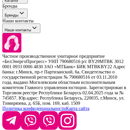
Каталог
Покупателю
Бренды
Профессиональные средства для окрашивания волос
Бренды
Сервисные средства
Наши контакты
Уход
Tefia
Стайлинг
Наши контакты
Concept
Брови и ресницы
Kezy
Барберинг
Barex
Наборы
Sim Sensitive
Расходные материалы
+ 375 44 7233514
Kebren
Частное производственное унитарное предприятие
Selective Professional
«БелЭнергоПрогресс» УНП 790680516 р/с BY29MTBK 3012
+ 375 29 1649505
White Line
0001 0933 0006 4830 ЗАО «МТБанк» БИК MTBKBY22 Адрес
банка: г.Минск, пр-т Партизанский, 6а. Свидетельство о
info@krasabel.by
государственной регистрации № 790680516 от 03.11.2010
года, выдано Могилевским областным исполнительным
комитетом Главного управления юстиции. Зарегистрирован в
Офис: г. Минск, ул. Тимирязева 65Б, офис 1509
Торговом реестре Республики Беларусь 02.04.2025 года за №
745857. Юр.адрес: Республика Беларусь, 220035, г.Минск, ул.
Склад: г. Минск, ул. Домбровская, 15
Тимирязева, д. 65Б, пом. 169, каб. 1509
Политика конфиденциальности
Карта сайта
Время работы: пн–чт 9:00–17:30, пт 9:00–17:00