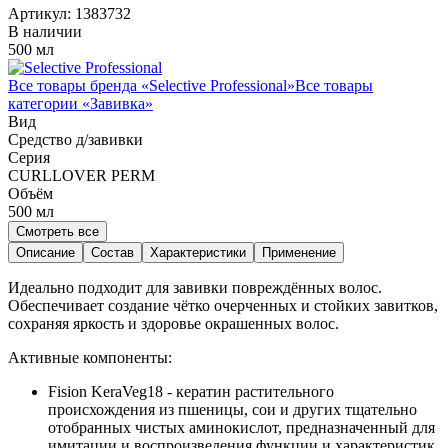
Артикул:
1383732
В наличии
500 мл
Все товары бренда «
Selective Professional
»
Все товары
категории «
Завивка
»
Вид
Средство д/завивки
Серия
CURLLOVER PERM
Объём
500
мл
Смотреть все
Описание
Состав
Характеристики
Применение
Идеально подходит для завивки повреждённых волос.
Обеспечивает создание чётко очерченных и стойких завитков,
сохраняя яркость и здоровье окрашенных волос.
Активные компоненты:
Fision KeraVeg18 - кератин растительного
происхождения из пшеницы, сои и других тщательно
отобранных чистых аминокислот, предназначенный для
имитации и воспроизведения функции и характеристик