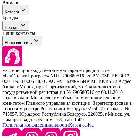
Каталог
События
Каталог
Покупателю
Бренды
Профессиональные средства для окрашивания волос
Бренды
Сервисные средства
Наши контакты
Уход
Tefia
Стайлинг
Наши контакты
Concept
Брови и ресницы
Kezy
Барберинг
Barex
Наборы
Sim Sensitive
Расходные материалы
+ 375 44 7233514
Kebren
Частное производственное унитарное предприятие
Selective Professional
«БелЭнергоПрогресс» УНП 790680516 р/с BY29MTBK 3012
+ 375 29 1649505
White Line
0001 0933 0006 4830 ЗАО «МТБанк» БИК MTBKBY22 Адрес
банка: г.Минск, пр-т Партизанский, 6а. Свидетельство о
info@krasabel.by
государственной регистрации № 790680516 от 03.11.2010
года, выдано Могилевским областным исполнительным
комитетом Главного управления юстиции. Зарегистрирован в
Офис: г. Минск, ул. Тимирязева 65Б, офис 1509
Торговом реестре Республики Беларусь 02.04.2025 года за №
745857. Юр.адрес: Республика Беларусь, 220035, г.Минск, ул.
Склад: г. Минск, ул. Домбровская, 15
Тимирязева, д. 65Б, пом. 169, каб. 1509
Политика конфиденциальности
Карта сайта
Время работы: пн–чт 9:00–17:30, пт 9:00–17:00