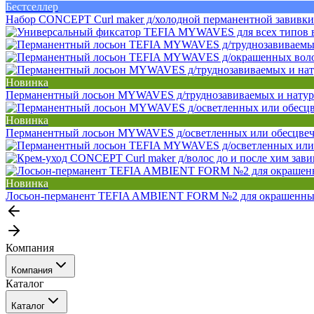
Бестселлер
Набор CONCEPT Curl maker д/холодной перманентной завивки
Новинка
Перманентный лосьон MYWAVES д/труднозавиваемых и натура
Новинка
Перманентный лосьон MYWAVES д/осветленных или обесцвеч
Новинка
Лосьон-перманент TEFIA AMBIENT FORM №2 для окрашенных
Компания
Компания
Каталог
События
Каталог
Покупателю