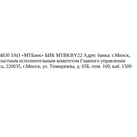
6 4830 ЗАО «МТБанк» БИК MTBKBY22 Адрес банка: г.Минск,
 областным исполнительным комитетом Главного управления
 220035, г.Минск, ул. Тимирязева, д. 65Б, пом. 169, каб. 1509