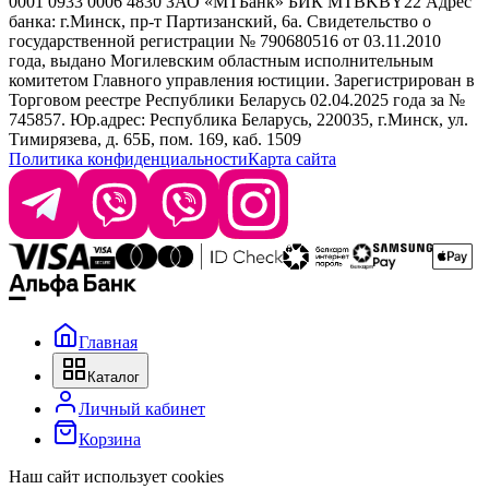
0001 0933 0006 4830 ЗАО «МТБанк» БИК MTBKBY22 Адрес
банка: г.Минск, пр-т Партизанский, 6а. Свидетельство о
info@krasabel.by
государственной регистрации № 790680516 от 03.11.2010
года, выдано Могилевским областным исполнительным
комитетом Главного управления юстиции. Зарегистрирован в
Офис: г. Минск, ул. Тимирязева 65Б, офис 1509
Торговом реестре Республики Беларусь 02.04.2025 года за №
745857. Юр.адрес: Республика Беларусь, 220035, г.Минск, ул.
Склад: г. Минск, ул. Домбровская, 15
Тимирязева, д. 65Б, пом. 169, каб. 1509
Политика конфиденциальности
Карта сайта
Время работы: пн–чт 9:00–17:30, пт 9:00–17:00
Главная
Каталог
Личный кабинет
Корзина
Наш сайт использует cookies