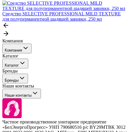
Средство SELECTIVE PROFESSIONAL MILD TEXTURE
для полуперманентной щадящей завивки, 250 мл
Компания
Компания
Каталог
События
Каталог
Покупателю
Бренды
Профессиональные средства для окрашивания волос
Бренды
Сервисные средства
Наши контакты
Уход
Tefia
Стайлинг
Наши контакты
Concept
Брови и ресницы
Kezy
Барберинг
Barex
Наборы
Sim Sensitive
Расходные материалы
+ 375 44 7233514
Kebren
Частное производственное унитарное предприятие
Selective Professional
«БелЭнергоПрогресс» УНП 790680516 р/с BY29MTBK 3012
+ 375 29 1649505
White Line