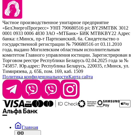
Kezy
Барберинг
Barex
Наборы
Sim Sensitive
Расходные материалы
+ 375 44 7233514
Kebren
Частное производственное унитарное предприятие
Selective Professional
«БелЭнергоПрогресс» УНП 790680516 р/с BY29MTBK 3012
+ 375 29 1649505
White Line
0001 0933 0006 4830 ЗАО «МТБанк» БИК MTBKBY22 Адрес
банка: г.Минск, пр-т Партизанский, 6а. Свидетельство о
info@krasabel.by
государственной регистрации № 790680516 от 03.11.2010
года, выдано Могилевским областным исполнительным
комитетом Главного управления юстиции. Зарегистрирован в
Офис: г. Минск, ул. Тимирязева 65Б, офис 1509
Торговом реестре Республики Беларусь 02.04.2025 года за №
745857. Юр.адрес: Республика Беларусь, 220035, г.Минск, ул.
Склад: г. Минск, ул. Домбровская, 15
Тимирязева, д. 65Б, пом. 169, каб. 1509
Политика конфиденциальности
Карта сайта
Время работы: пн–чт 9:00–17:30, пт 9:00–17:00
Главная