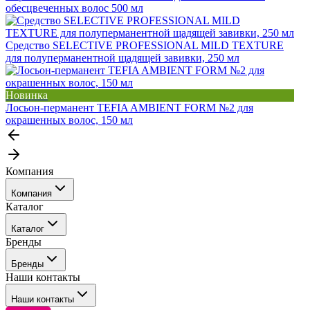
обесцвеченных волос 500 мл
Средство SELECTIVE PROFESSIONAL MILD TEXTURE
для полуперманентной щадящей завивки, 250 мл
Новинка
Лосьон-перманент TEFIA AMBIENT FORM №2 для
окрашенных волос, 150 мл
Компания
Компания
Каталог
События
Каталог
Покупателю
Бренды
Профессиональные средства для окрашивания волос
Бренды
Сервисные средства
Наши контакты
Уход
Tefia
Стайлинг
Наши контакты
Concept
Брови и ресницы