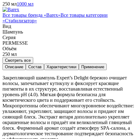
250 мл
1000 мл
Все товары бренда «
Barex
»
Все товары категории
«
Стабилизатор
»
Вид
Шампунь
Серия
PERMESSE
Объём
250
мл
Смотреть все
Описание
Состав
Характеристики
Применение
Закрепляющий шампунь Expert’s Delight бережно очищает
волосы, запечатывает кутикулу и фиксирует красящие
пигменты в их структуре, восстанавливая естественный
уровень pH (4.0). Мягкая формула безопасна для
косметического цвета и поддерживает его стойкость.
Микропротеины обеспечивают многоуровневое воздействие:
увлажняют, укрепляют, защищают волосы и придают им
сияющий блеск. Экстракт янтаря дополнительно укрепляет
окрашенные волосы и придаёт им великолепный глянцевый
блеск. Фирменный аромат создаёт атмосферу SPA-салона, а
дерматологическое тестирование подтверждает безопасность