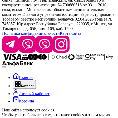
банка: г.Минск, пр-т Партизанский, 6а. Свидетельство о
info@krasabel.by
государственной регистрации № 790680516 от 03.11.2010
года, выдано Могилевским областным исполнительным
комитетом Главного управления юстиции. Зарегистрирован в
Офис: г. Минск, ул. Тимирязева 65Б, офис 1509
Торговом реестре Республики Беларусь 02.04.2025 года за №
745857. Юр.адрес: Республика Беларусь, 220035, г.Минск, ул.
Склад: г. Минск, ул. Домбровская, 15
Тимирязева, д. 65Б, пом. 169, каб. 1509
Политика конфиденциальности
Карта сайта
Время работы: пн–чт 9:00–17:30, пт 9:00–17:00
Главная
Каталог
Личный кабинет
Корзина
Наш сайт использует cookies
Чтобы узнать больше о том, что такое cookies и зачем мы их