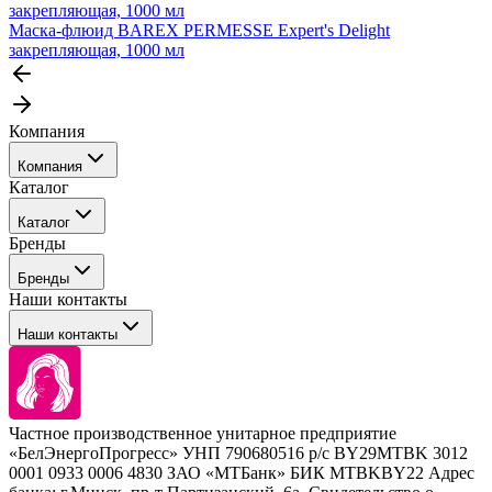
Маска-флюид BAREX PERMESSE Expert's Delight
закрепляющая, 1000 мл
Компания
Компания
Каталог
События
Каталог
Покупателю
Бренды
Профессиональные средства для окрашивания волос
Бренды
Сервисные средства
Наши контакты
Уход
Tefia
Стайлинг
Наши контакты
Concept
Брови и ресницы
Kezy
Барберинг
Barex
Наборы
Sim Sensitive
Расходные материалы
+ 375 44 7233514
Kebren
Частное производственное унитарное предприятие
Selective Professional
«БелЭнергоПрогресс» УНП 790680516 р/с BY29MTBK 3012
+ 375 29 1649505
White Line
0001 0933 0006 4830 ЗАО «МТБанк» БИК MTBKBY22 Адрес