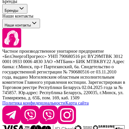
Бренды
Профессиональные средства для окрашивания волос
Бренды
Сервисные средства
Наши контакты
Уход
Tefia
Стайлинг
Наши контакты
Concept
Брови и ресницы
Kezy
Барберинг
Barex
Наборы
Sim Sensitive
Расходные материалы
+ 375 44 7233514
Kebren
Частное производственное унитарное предприятие
Selective Professional
«БелЭнергоПрогресс» УНП 790680516 р/с BY29MTBK 3012
+ 375 29 1649505
White Line
0001 0933 0006 4830 ЗАО «МТБанк» БИК MTBKBY22 Адрес
банка: г.Минск, пр-т Партизанский, 6а. Свидетельство о
info@krasabel.by
государственной регистрации № 790680516 от 03.11.2010
года, выдано Могилевским областным исполнительным
комитетом Главного управления юстиции. Зарегистрирован в
Офис: г. Минск, ул. Тимирязева 65Б, офис 1509
Торговом реестре Республики Беларусь 02.04.2025 года за №
745857. Юр.адрес: Республика Беларусь, 220035, г.Минск, ул.
Склад: г. Минск, ул. Домбровская, 15
Тимирязева, д. 65Б, пом. 169, каб. 1509
Политика конфиденциальности
Карта сайта
Время работы: пн–чт 9:00–17:30, пт 9:00–17:00