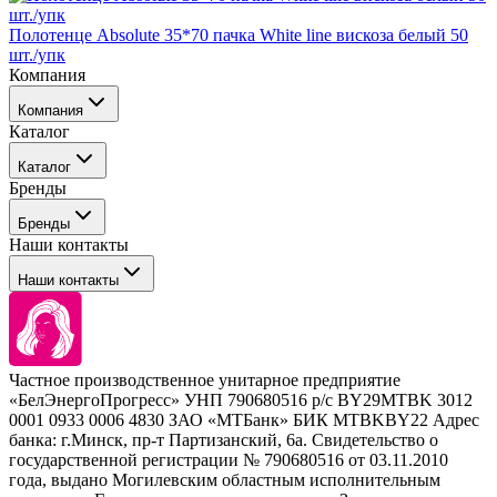
Полотенце Absolute 35*70 пачка White line вискоза белый 50
шт./упк
Компания
Компания
Каталог
События
Каталог
Покупателю
Бренды
Профессиональные средства для окрашивания волос
Бренды
Сервисные средства
Наши контакты
Уход
Tefia
Стайлинг
Наши контакты
Concept
Брови и ресницы
Kezy
Барберинг
Barex
Наборы
Sim Sensitive
Расходные материалы
+ 375 44 7233514
Kebren
Частное производственное унитарное предприятие
Selective Professional
«БелЭнергоПрогресс» УНП 790680516 р/с BY29MTBK 3012
+ 375 29 1649505
White Line
0001 0933 0006 4830 ЗАО «МТБанк» БИК MTBKBY22 Адрес
банка: г.Минск, пр-т Партизанский, 6а. Свидетельство о
info@krasabel.by
государственной регистрации № 790680516 от 03.11.2010
года, выдано Могилевским областным исполнительным