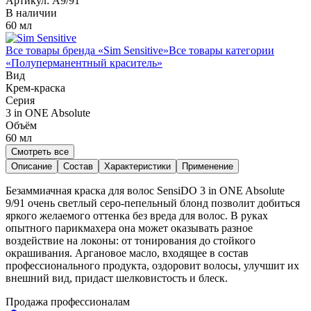
Артикул:
A9/91
В наличии
60 мл
Все товары бренда «
Sim Sensitive
»
Все товары категории
«
Полуперманентный краситель
»
Вид
Крем-краска
Серия
3 in ONE Absolute
Объём
60
мл
Смотреть все
Описание
Состав
Характеристики
Применение
Безаммиачная краска для волос SensiDO 3 in ONE Absolute
9/91 очень светлый серо-пепельный блонд позволит добиться
яркого желаемого оттенка без вреда для волос. В руках
опытного парикмахера она может оказывать разное
воздействие на локоны: от тонирования до стойкого
окрашивания. Аргановое масло, входящее в состав
профессионального продукта, оздоровит волосы, улучшит их
внешний вид, придаст шелковистость и блеск.
Продажа профессионалам