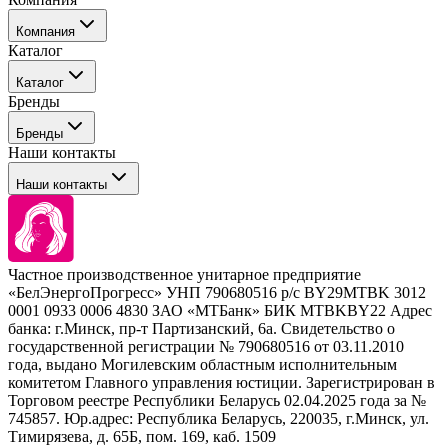
Компания
Каталог
События
Каталог
Покупателю
Бренды
Профессиональные средства для окрашивания волос
Бренды
Сервисные средства
Наши контакты
Уход
Tefia
Стайлинг
Наши контакты
Concept
Брови и ресницы
Kezy
Барберинг
Barex
Наборы
Sim Sensitive
Расходные материалы
+ 375 44 7233514
Kebren
Частное производственное унитарное предприятие
Selective Professional
«БелЭнергоПрогресс» УНП 790680516 р/с BY29MTBK 3012
+ 375 29 1649505
White Line
0001 0933 0006 4830 ЗАО «МТБанк» БИК MTBKBY22 Адрес
банка: г.Минск, пр-т Партизанский, 6а. Свидетельство о
info@krasabel.by
государственной регистрации № 790680516 от 03.11.2010
года, выдано Могилевским областным исполнительным
комитетом Главного управления юстиции. Зарегистрирован в
Офис: г. Минск, ул. Тимирязева 65Б, офис 1509
Торговом реестре Республики Беларусь 02.04.2025 года за №
745857. Юр.адрес: Республика Беларусь, 220035, г.Минск, ул.
Склад: г. Минск, ул. Домбровская, 15
Тимирязева, д. 65Б, пом. 169, каб. 1509