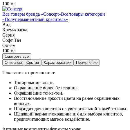
100 мл
Все товары бренда «
Concept
»
Все товары категории
«
Полуперманентный краситель
»
Вид
Крем-краска
Серия
Софт Тач
Объём
100
мл
Смотреть все
Описание
Состав
Характеристики
Применение
Показания к применению:
Тонирование волос.
Окрашивание волос без седины.
Окрашивание тон-в-тон.
Восстановление яркости цвета на ранее окрашенных
волосах.
Подходит для клиентов с чувствительной кожей головы.
Щадящий вариант окрашивания для выбора клиентов,
предпочитающих мягкое воздействие.
Активные компоненты формулы ухода: