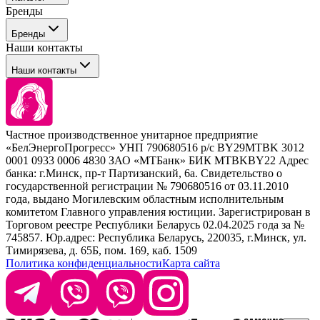
Бренды
Профессиональные средства для окрашивания волос
Бренды
Сервисные средства
Наши контакты
Уход
Tefia
Стайлинг
Наши контакты
Concept
Брови и ресницы
Kezy
Барберинг
Barex
Наборы
Sim Sensitive
Расходные материалы
+ 375 44 7233514
Kebren
Частное производственное унитарное предприятие
Selective Professional
«БелЭнергоПрогресс» УНП 790680516 р/с BY29MTBK 3012
+ 375 29 1649505
White Line
0001 0933 0006 4830 ЗАО «МТБанк» БИК MTBKBY22 Адрес
банка: г.Минск, пр-т Партизанский, 6а. Свидетельство о
info@krasabel.by
государственной регистрации № 790680516 от 03.11.2010
года, выдано Могилевским областным исполнительным
комитетом Главного управления юстиции. Зарегистрирован в
Офис: г. Минск, ул. Тимирязева 65Б, офис 1509
Торговом реестре Республики Беларусь 02.04.2025 года за №
745857. Юр.адрес: Республика Беларусь, 220035, г.Минск, ул.
Склад: г. Минск, ул. Домбровская, 15
Тимирязева, д. 65Б, пом. 169, каб. 1509
Политика конфиденциальности
Карта сайта
Время работы: пн–чт 9:00–17:30, пт 9:00–17:00