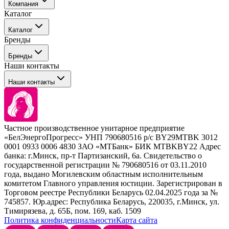
Компания
Каталог
События
Каталог
Покупателю
Бренды
Профессиональные средства для окрашивания волос
Бренды
Сервисные средства
Наши контакты
Уход
Tefia
Стайлинг
Наши контакты
Concept
Брови и ресницы
Kezy
Барберинг
Barex
Наборы
Sim Sensitive
Расходные материалы
+ 375 44 7233514
Kebren
Частное производственное унитарное предприятие
Selective Professional
«БелЭнергоПрогресс» УНП 790680516 р/с BY29MTBK 3012
+ 375 29 1649505
White Line
0001 0933 0006 4830 ЗАО «МТБанк» БИК MTBKBY22 Адрес
банка: г.Минск, пр-т Партизанский, 6а. Свидетельство о
info@krasabel.by
государственной регистрации № 790680516 от 03.11.2010
года, выдано Могилевским областным исполнительным
комитетом Главного управления юстиции. Зарегистрирован в
Офис: г. Минск, ул. Тимирязева 65Б, офис 1509
Торговом реестре Республики Беларусь 02.04.2025 года за №
745857. Юр.адрес: Республика Беларусь, 220035, г.Минск, ул.
Склад: г. Минск, ул. Домбровская, 15
Тимирязева, д. 65Б, пом. 169, каб. 1509
Политика конфиденциальности
Карта сайта