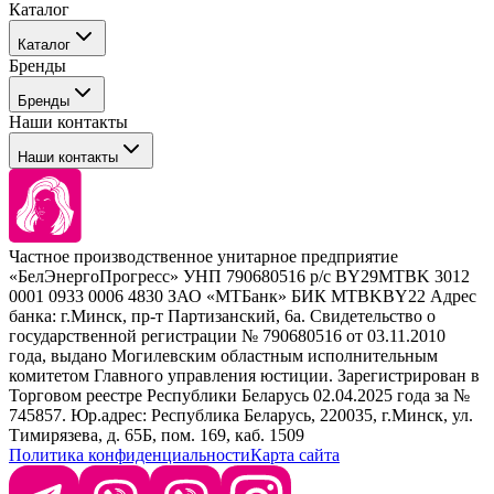
Каталог
События
Каталог
Покупателю
Бренды
Профессиональные средства для окрашивания волос
Бренды
Сервисные средства
Наши контакты
Уход
Tefia
Стайлинг
Наши контакты
Concept
Брови и ресницы
Kezy
Барберинг
Barex
Наборы
Sim Sensitive
Расходные материалы
+ 375 44 7233514
Kebren
Частное производственное унитарное предприятие
Selective Professional
«БелЭнергоПрогресс» УНП 790680516 р/с BY29MTBK 3012
+ 375 29 1649505
White Line
0001 0933 0006 4830 ЗАО «МТБанк» БИК MTBKBY22 Адрес
банка: г.Минск, пр-т Партизанский, 6а. Свидетельство о
info@krasabel.by
государственной регистрации № 790680516 от 03.11.2010
года, выдано Могилевским областным исполнительным
комитетом Главного управления юстиции. Зарегистрирован в
Офис: г. Минск, ул. Тимирязева 65Б, офис 1509
Торговом реестре Республики Беларусь 02.04.2025 года за №
745857. Юр.адрес: Республика Беларусь, 220035, г.Минск, ул.
Склад: г. Минск, ул. Домбровская, 15
Тимирязева, д. 65Б, пом. 169, каб. 1509
Политика конфиденциальности
Карта сайта
Время работы: пн–чт 9:00–17:30, пт 9:00–17:00